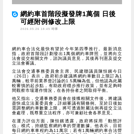
網約車首階段擬發牌1萬個 日後
可經附例修改上限
2026.05.26 18:45 時事
網約車合法化最快有望於今年第四季推行。最新消息
指，政府首階段計劃發出1萬個網約車牌照，並將向立
法會提交相關文件，諮詢議員意見，其後再刊憲及提交
立法會審議。
立法會交通事務委員會主席、民建聯議員陳恒鑌今日
（26日）表示，政府初步建議將網約車數目上限訂為1
萬輛，較早前業界曾討論的1.5萬輛為低，但他認為此屬
較審慎的起步點，有助政府穩步推行政策，並有足夠時
間觀察市場運作情況，在各持份者之間取得平衡。
他又指出，交通事務委員會在接獲相關文件後，將建議
盡快成立法案委員會，詳細審議有關條例。至於日後如
需調整網約車數量上限，將可透過附屬法例再提交立法
會處理，既尊重立法程序，亦可兼顧社會各界意見。
在運力評估方面，陳恒鑌透露，政府將採用「動態評
估」模式，持續監察網約車的營運數據。他表示，目前
每日網約車車程約為11萬宗；若有1萬輛網約車合法營