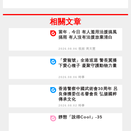
相關文章
當年．今日 有人濫用法援搞風
搞雨 有人沒有法援放棄清白
2026.08.06 視頻
周天慧
「愛寵號」全港巡迴 警長冀播
下愛心種子 凝聚守護動物力量
2026.08.06 時事
香港警察中國武術會30周年 呂
良偉獲委任名譽會長 弘揚國粹
傳承文化
2026.08.02 時事
靜態「說得Cool」-35