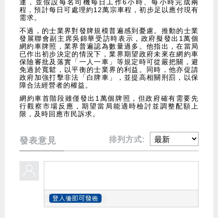
運，並假設每名司機每日工作6小時、每小時完成兩
程，預計每日可處理約12萬宗車程，初步足以應付現有
需求。
不過，的士業界對發牌規模普遍感到憂慮。推動的士業
發展聯會副主席吳錦華受訪時表示，政府擬發出1萬個
網約車牌照，業界普遍認為數量過多。他指出，在當局
已作出初步決定的情況下，業界期望政府未來在網約車
保險審批及落實「一人一車」等規定時可從嚴把關，避
免過於寬鬆，以平衡的士業界的利益。同時，他亦促請
政府加強打擊非法「白牌車」，並提高相關刑罰，以保
障合法經營者的權益。
網約車首階段雖僅發出1萬個牌照，但政府確有需要先
行觀察市場反應，期望當局能適時檢討並調整配額上
限，及時回應市民訴求。
排列方式:
發表意見