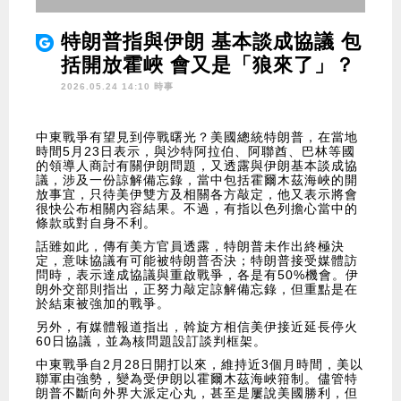
特朗普指與伊朗 基本談成協議 包
括開放霍峽 會又是「狼來了」？
2026.05.24 14:10 時事
中東戰爭有望見到停戰曙光？美國總統特朗普，在當地
時間5月23日表示，與沙特阿拉伯、阿聯酋、巴林等國
的領導人商討有關伊朗問題，又透露與伊朗基本談成協
議，涉及一份諒解備忘錄，當中包括霍爾木茲海峽的開
放事宜，只待美伊雙方及相關各方敲定，他又表示將會
很快公布相關內容結果。不過，有指以色列擔心當中的
條款或對自身不利。
話雖如此，傳有美方官員透露，特朗普未作出終極決
定，意味協議有可能被特朗普否決；特朗普接受媒體訪
問時，表示達成協議與重啟戰爭，各是有50%機會。伊
朗外交部則指出，正努力敲定諒解備忘錄，但重點是在
於結束被強加的戰爭。
另外，有媒體報道指出，斡旋方相信美伊接近延長停火
60日協議，並為核問題設訂談判框架。
中東戰爭自2月28日開打以來，維持近3個月時間，美以
聯軍由強勢，變為受伊朗以霍爾木茲海峽箝制。儘管特
朗普不斷向外界大派定心丸，甚至是屢說美國勝利，但