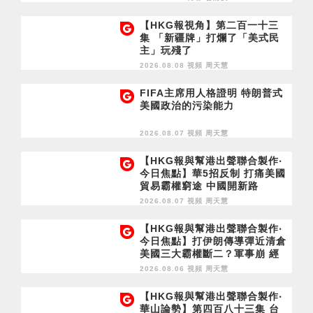
【HKG報視角】第二百一十三
集 「新疆牌」打爛了「美式民
主」玩殘了
2026.08.08 視頻
周天慧
FIFA主席用人格證明 特朗普式
美國政治的污染能力
2026.08.07 視頻
周天慧
【HKG報與幫港出聲聯合製作‧
今日焦點】華5招反制 打痛美國
貿易霸權窮途 中國開新路
2026.08.07 視頻
周天慧
【HKG報與幫港出聲聯合製作‧
今日焦點】打伊朗傳導彈近清倉
美國三大霸權斷二？軍事崩 經
濟損
2026.08.06 視頻
周天慧
【HKG報與幫港出聲聯合製作‧
華山論勢】第四百八十三集 台