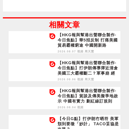
相關文章
【HKG報與幫港出聲聯合製作‧
今日焦點】華5招反制 打痛美國
貿易霸權窮途 中國開新路
2026.08.07 視頻
周天慧
【HKG報與幫港出聲聯合製作‧
今日焦點】打伊朗傳導彈近清倉
美國三大霸權斷二？軍事崩 經
濟損
2026.08.06 視頻
周天慧
【HKG報與幫港出聲聯合製作‧
今日焦點】貿談及傳美擬爭地啟
示 中國有實力 劃紅線訂規則
2026.08.04 視頻
【今日G點】打伊朗冇晒符 美軍
頹到要徵「妙計」 TACO妥協是
出路？