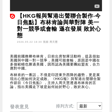
【HKG報與幫港出聲聯合製作‧今
日焦點】布林肯論與華對陣 美一
對一競爭或會輸 遜在發展 敗於心
態
2026.05.22 18:30 視頻
周天慧
美國前國務卿布林肯，日前出席智庫活動時，提及假如
美國與中國一對一競爭，美國可能會輸，原因是中國在
多個範疇也勝過美國，因而認為美國要團結盟友，合力
應對中國。
布林肯的一番話，不僅是印證東升西降的趨勢，更是展
現出心態如何決定成敗。《HKG報》與幫港出聲聯合製
作節目《今日焦點》，主持人周天慧透過布林肯的言
論，指出美國走下坡是如何始於野心，敗於灰心。
排列方式:
發表意見