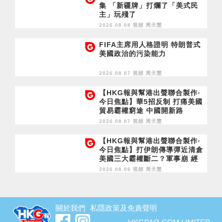
集 「新疆牌」打爛了「美式民
主」玩殘了
2026.08.08 視頻
周天慧
FIFA主席用人格證明 特朗普式
美國政治的污染能力
2026.08.07 視頻
周天慧
【HKG報與幫港出聲聯合製作‧
今日焦點】華5招反制 打痛美國
貿易霸權窮途 中國開新路
2026.08.07 視頻
周天慧
【HKG報與幫港出聲聯合製作‧
今日焦點】打伊朗傳導彈近清倉
美國三大霸權斷二？軍事崩 經
濟損
2026.08.06 視頻
周天慧
關於我們
私隱政策及免責聲明