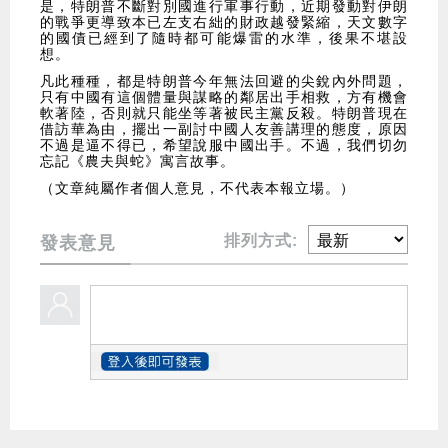
是，特朗普不斷對別國進行軍事行動，近期發動對伊朗
的戰爭更導致本已左支右絀的財政越發緊縮，天文數字
的國債已經到了隨時都可能爆雷的水準，後果不堪設
想。
凡此種種，都是特朗普今年無法回避的尖銳內外問題，
只有中國有這個體量與謀略的鄰居出手相救，方有機會
軟著陸，否則就只能坐等著被民主黨反殺。特朗普現在
借訪華為由，擺出一副討中國人友善講理的態度，原因
不過是逼不得已，希望說服中國出手。不過，我們切勿
忘記《農夫與蛇》寓言故事。
（文章純屬作者個人意見，不代表本報立場。）
排列方式:
發表意見