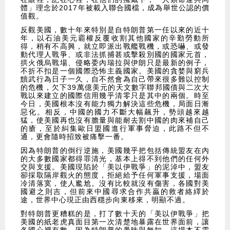
體」理念於2017年被載入聯合國檔，成為舉世公認的價
值觀。
反觀美國，數十年來特別是自特朗普第一任以來的近十
年，以石油美元霸權反覆收割其他國家的辛勤勞動所
得，稍有不高興，就立即派出戰艦戰機，或恐嚇、或發
動代理人戰爭、或非法抓捕甚或擊殺別國的國家元首，
拱火俄烏戰場、侵略委內瑞拉與伊朗只是最新的例子，
不折不扣是一個國際恐怖主義國家。美國的貪婪與窮兵
黷武行為日子一久，自不然會為自己帶來很多難以控制
的危機，欠下39萬億美元的天文數字聯邦國債與二次大
戰以來建立的國際信用幾乎清零只是其中的兩個。時至
今日，美國根本沒有能力獨力解決這些危機，局面日漸
惡化。相反，中國的國力不斷大幅飆升，勢頭越來越
猛，使美國再也沒有膽量與能耐去割中國的肉來補自己
的瘡，至於糾集歐日盟國進行軍事脅迫，此路不但不
通，更會隨時招致被痛擊一番。
因為特朗普的倒行逆施，美國幾乎把包括傳統盟友在內
的大多數國家都得罪清光，基本上得不到他們的任何外
交與支援。美國現陷於「美以伊戰爭」的泥淖中，盟友
卻採取隔岸觀火的態度，拒絕給予任何軍事支援，場面
冷清落寞，使人尷尬。沒有比較就沒有傷害，各國對美
國避之則吉，但前來中國尋求合作共贏的救者絡繹於
途，世界中心現正由西穩步向東移來，明顯不過。
對特朗普更糟糕的是，打了數十天的「美以伊戰爭」把
美國的紙老虎真面目第一次清楚地暴露在世界面前，讓