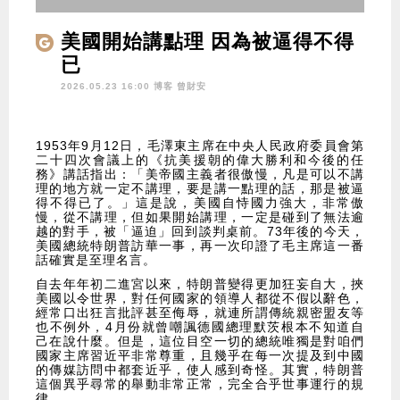
美國開始講點理 因為被逼得不得
已
2026.05.23 16:00 博客
曾財安
1953年9月12日，毛澤東主席在中央人民政府委員會第
二十四次會議上的《抗美援朝的偉大勝利和今後的任
務》講話指出：「美帝國主義者很傲慢，凡是可以不講
理的地方就一定不講理，要是講一點理的話，那是被逼
得不得已了。」這是說，美國自恃國力強大，非常傲
慢，從不講理，但如果開始講理，一定是碰到了無法逾
越的對手，被「逼迫」回到談判桌前。73年後的今天，
美國總統特朗普訪華一事，再一次印證了毛主席這一番
話確實是至理名言。
自去年年初二進宮以來，特朗普變得更加狂妄自大，挾
美國以令世界，對任何國家的領導人都從不假以辭色，
經常口出狂言批評甚至侮辱，就連所謂傳統親密盟友等
也不例外，4月份就曾嘲諷德國總理默茨根本不知道自
己在說什麼。但是，這位目空一切的總統唯獨是對咱們
國家主席習近平非常尊重，且幾乎在每一次提及到中國
的傳媒訪問中都套近乎，使人感到奇怪。其實，特朗普
這個異乎尋常的舉動非常正常，完全合乎世事運行的規
律。