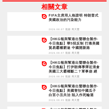
相關文章
FIFA主席用人格證明 特朗普式
美國政治的污染能力
2026.08.07 視頻
周天慧
【HKG報與幫港出聲聯合製作‧
今日焦點】華5招反制 打痛美國
貿易霸權窮途 中國開新路
2026.08.07 視頻
周天慧
【HKG報與幫港出聲聯合製作‧
今日焦點】打伊朗傳導彈近清倉
美國三大霸權斷二？軍事崩 經
濟損
2026.08.06 視頻
周天慧
【HKG報與幫港出聲聯合製作‧
今日焦點】美國害怕中國瓜子
白宮小丑共治 陷入作死輪迴
2026.08.05 視頻
周天慧