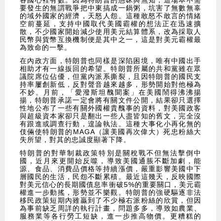
各國心裡有數。因為特朗普的愚昧與無知，這場本不需
要發生的無謂戰爭把中東搞成一鍋粥，坑害了無數無辜
的域外國家的經濟，天怒人怨。這種敢怒不敢言的情緒
空前蔓延，支持中國取代美國霸權的想法正在迅速擴
散，不少國家開始減少使用美元結算體系，改為採取人
民幣與貨幣互換機制便是其中之一，這是對美元霸權最
為致命的一擊。
在內政方面，特朗普也同樣是深陷困境，唯有中國出手
相助才有一線扳回的希望。特朗普所屬的共和黨雖在眾
議院席位佔優，但黨內派系撕裂，且因特朗普的國民支
持率屢創新低，反對聲音越來越多，形勢開始對他極為
不妙。月前，「愛潑斯坦醜聞案」在美國鬧得沸沸揚
揚，特朗普承諾一定會將有關文件公開，結果卻只選擇
性地公布了一些有關外國權貴醜事的資料，對美國政客
與超級資本家卻只是翻出一些人盡皆知的舊文，完全沒
有跟進或調查行動，遑論執法。這種大事化小再化無的
伎倆使特朗普的MAGA（讓美國再次偉大）死忠粉絲大
失所望，對其的忠誠度顯著下降。
特朗普的對華制裁政策特別是關稅戰不但無法擊倒中
國，近月來更開始反噬，導致美國通脹不斷加劇，能
源、食品、消費品價格等持續漲價，嚴重影響美國中下
層國民的生活，民怨不斷累積。最近這幾天，反映國際
對美元信心的長期國債息率衝破5%的重要關口，美元霸
權進一步動搖，形勢並不樂觀。特朗普的強硬驅逐非法
移民政策短期內雖贏到了不少極右派粉絲的欣賞，但因
為事前缺乏周詳的執行計畫，問題多多，導致如農業、
服務業等各行勞工短缺，進一步推高物價。更糟糕的