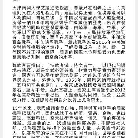
天津南開大學艾躍進教授說，尊嚴只在劍鋒之上，而真
理則只在大炮射程之內，這話說得正確，但境界還可以
大為擴闊。自建立後，新中國沒有忘記西洋人船堅炮利
所帶來的109年屈辱與幾乎亡國滅種的歷史，所以在發
展經濟的同時銳意發展軍備，由陸軍、海軍、空軍、火
箭軍以至戰略支援部隊。77年來，人民解放軍從無到
有，又從弱到強，而且在經歷了中美朝鮮戰爭、中俄珍
寶島戰爭、中印邊界戰爭、懲越戰爭以及2016年中美海
空對峙等挑戰的淬煉後，已經發展成為一支美、歐、日
等國不敢正視的軍隊，國家的國際地位與影響力也因此
相應地提升到一個空前的水準。
魏武帝曹操曰：「恃武者滅，恃文者亡。」以現代的語
境來演繹，就是文武必須兼修，軟實力與硬實力齊頭並
進，國家方可以平衡健康地發展，才能以王道屹立於世
界民族之林，盛世久享。1953年，周恩來總理就提出
「五項和平共處原則」，後來成為我國發展國際關係的
基石，至今不變。在此基礎上，國家主席習近平於2013
年在莫斯科進一步提出「人類命運共同體」理念，並身
體力行，在國際貿易與對外投資上尤為突出。
13年以來，我國繼續奮發自強，同時與互相尊重的國家
攜手砥礪前行，因此成就了在經濟、貿易、金融、進出
建設、高新科技、空天技術等領域一個又一個的突破性
飛躍。最重要的是，我國強而與鄰為善，不斷造福人
類，成為穩定世界和平的最重要力量，與美國恃武欺
人、以鄰為壑的做法實在不可以同日而語。世界各國看
在眼裡，記在心裡，在他們的擁戴下，「人類命運共同