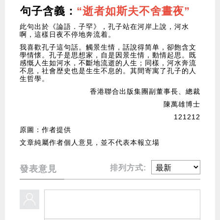
句子含義：
“逝者如斯夫不舍晝夜”
此句出於《論語．子罕》，孔子站在河岸上說，河水
啊，這樣日夜不停地奔流着。
我喜歡孔子這句話。觸景生情，話說得简单，卻飽含文
學情懐。孔子是思想家，自是因景生情，動情起思。既
感慨人生如河水，不斷地流逝的人生；同樣，河水奔流
不息，社會歴史也是生生不息的。其間寄寓了孔子的人
生哲學。
香港聯合出版集團副董事長、總裁
陳萬雄博士
121212
原圖：作者提供
文章純屬作者個人意見，並不代表本報立場
排列方式:
發表意見