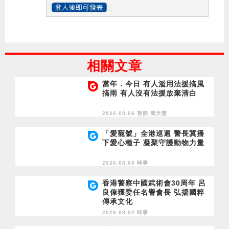
相關文章
當年．今日 有人濫用法援搞風
搞雨 有人沒有法援放棄清白
2026.08.06 視頻
周天慧
「愛寵號」全港巡迴 警長冀播
下愛心種子 凝聚守護動物力量
2026.08.06 時事
香港警察中國武術會30周年 呂
良偉獲委任名譽會長 弘揚國粹
傳承文化
2026.08.02 時事