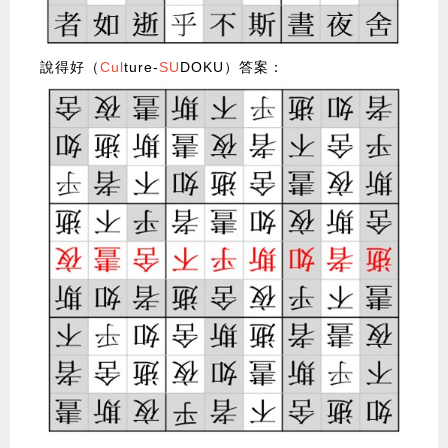
說得好（
Cul
ture-
SU
DOKU）答案：