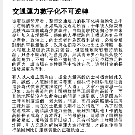
交通運力數字化不可逆轉
從宏觀趨勢來看，整體交通運力的數字化與自動化是不
可逆轉的浪潮。正如馬斯克近期所言，十年後人類親自
駕駛汽車或將成為少數事件。自動駕駛技術勢必在未來
幾年加入市場競爭，傳統的人手駕駛的士模式終究是歷
史產物。政治上，的士業者作為既得利益者，必然會反
對網約車數量過多，政府在初期不敢批出太多牌照，很
大程度上是礙於其反對聲音。但這種攻防戰若持續拉
鋸，只會不斷消耗社會資源。與其將來要不斷與落後的
產能角力，不如「長痛不如短痛」，一步到位釋放足夠
的運力，讓市場在良性競爭中快速迭代，這對社會的長
遠發展更為有利。
有人以人道主義為由，擔憂大量高齡的士司機會因此失
業。誠然，人道關懷值得尊重，但我們不能以阻礙社會
進步為代價來實施狹隘的「人道」。大家不妨深思一個
現象：為何香港的的士司機群體呈現嚴重的高齡化，而
其他地區卻沒有如此突出的問題？說到底，這是因為的
士牌照制度這個「老大難」問題。高昂的牌照價格讓牌
主賺到盡，而在的士數量長期不足的情況下，為了壓低
營運成本，聘請議價能力最低、最難找到其他工作的超
高齡長者成為了資本逐利下的最優解。這導致了司機薪
酬被壓低，服務質量難以提升。只有拆除的士牌照這個
炸彈，引入充足的網約車運力進行衝擊，才能迫使整個
行業回到比拼服務質量的正確軌道上。