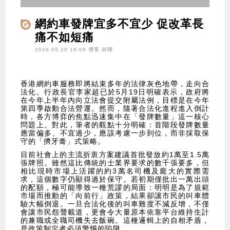
網約車發牌宜多不宜少 促改革長
痛不如短痛
2026.05.20 18:08 博客
林暉
香港網約車服務即將結束多年的法律灰色地帶，走向合
法化。行政長官李家超已於5月19日明確表示，政府將
在今年上半年內向立法會提交附屬法例，目標是在今年
第四季啟動合法營運。然而，隨著合法化進程進入倒計
時，各方博弈的焦點迅速集中在「發牌數量」這一核心
問題上。對此，筆者的觀點十分明確：首階段發牌數量
應當偏多、不宜過少，應該考慮一步到位，而非採取保
守的「擠牙膏」式策略。
目前社會上的主流折衷方案建議首批發放約1萬至1.5萬
張牌照。雖然這比傳統的士業界要求的數千張要多，但
相比現時市場上活躍的約3萬名司機及龐大的實際需
求，這個數字仍顯得過於保守。若初期僅批出一萬出頭
的配額，極可能導致一種荒謬的局面：明明是為了規範
市場而推動的「向前行」政策，結果卻讓市民的叫車體
驗大幅倒退。一旦合法化後的叫車難度不減反增，不僅
會讓市民怨聲載道，更會令大量原本依靠平台維持生計
的兼職或全職司機失去飯碗。這種邏輯上的自相矛盾，
是政策制定者必須警惕的陷阱。