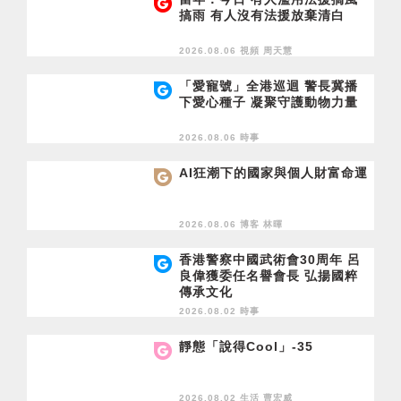
搞雨 有人沒有法援放棄清白
2026.08.06 視頻
周天慧
「愛寵號」全港巡迴 警長冀播
下愛心種子 凝聚守護動物力量
2026.08.06 時事
AI狂潮下的國家與個人財富命運
2026.08.06 博客
林暉
香港警察中國武術會30周年 呂
良偉獲委任名譽會長 弘揚國粹
傳承文化
2026.08.02 時事
靜態「說得Cool」-35
2026.08.02 生活
曹宏威