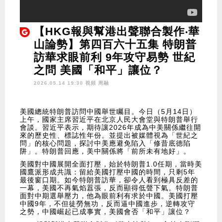
【HKG報與幫港出聲聯合製作‧華
山論勢】第四百六十五集 特朗普
訪華求眼前利 9年攻守易勢 世紀
之問 美國「和平」讓位？
2026.05.14 19:30 視頻
周融
美國總統特朗普訪問中國舉世矚目。今日（5月14日）
上午，國家主席習近平在北京人民大會堂與特朗普舉行
會談。習近平表示，期待讓2026年成為中美關係繼往開
來的歷史性、標誌性年份。並提出被媒體視為「世紀之
問」的核心問題，探討中美應避免陷入「修昔底德陷
阱」。特朗普回應，美中關係將「前所未有地好」。
美國對中國展開全面打壓，始於特朗普1.0任期，當時美
國鷹派形成共識：留給美國打壓中國的時間，只剩5年
最後窗口期。如今特朗普訪華，卻令人看到極具反差的
一幕，美國不再氣焰囂張，反而顯得低聲下氣。特朗普
面對中期選舉壓力，他為眼前利有求於中國。美國打壓
中國9年，不但徒勞無功，反而逼中國進步，逆轉攻守
之勢，中國崛起已成事實，美國會否「和平」讓位？