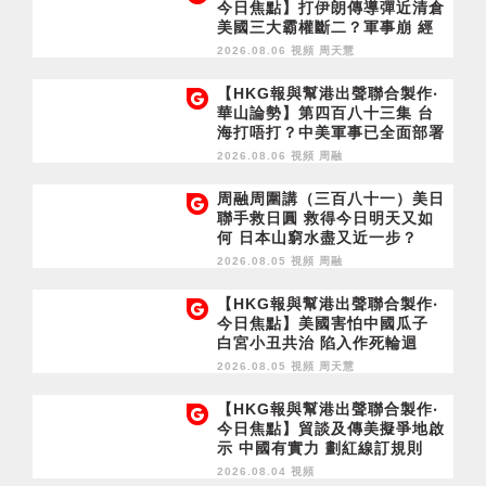
今日焦點】打伊朗傳導彈近清倉
美國三大霸權斷二？軍事崩 經
濟損
2026.08.06 視頻
周天慧
【HKG報與幫港出聲聯合製作‧
華山論勢】第四百八十三集 台
海打唔打？中美軍事已全面部署
2028年1月台灣選舉是臨界點？
2026.08.06 視頻
周融
周融周圍講（三百八十一）美日
聯手救日圓 救得今日明天又如
何 日本山窮水盡又近一步？
2026.08.05 視頻
周融
【HKG報與幫港出聲聯合製作‧
今日焦點】美國害怕中國瓜子
白宮小丑共治 陷入作死輪迴
2026.08.05 視頻
周天慧
【HKG報與幫港出聲聯合製作‧
今日焦點】貿談及傳美擬爭地啟
示 中國有實力 劃紅線訂規則
2026.08.04 視頻