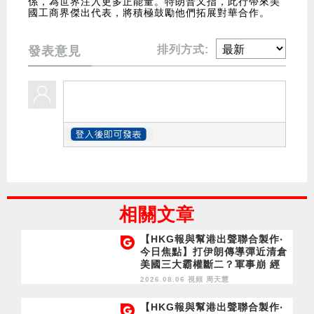
係，為世界注入更多正能量。特朗普又指，此行帶來美
國工商界傑出代表，將積極鼓勵他們拓展對華合作。
排列方式:
發表意見
相關文章
【HKG報與幫港出聲聯合製作‧
今日焦點】打伊朗傳導彈近清倉
美國三大霸權斷二？軍事崩 經
濟損
2026.08.06 視頻
周天慧
【HKG報與幫港出聲聯合製作‧