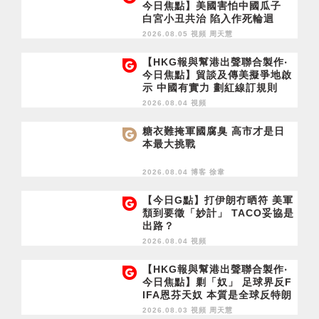
今日焦點】美國害怕中國瓜子
白宮小丑共治 陷入作死輪迴
2026.08.05 視頻
周天慧
【HKG報與幫港出聲聯合製作‧
今日焦點】貿談及傳美擬爭地啟
示 中國有實力 劃紅線訂規則
2026.08.04 視頻
糖衣難掩軍國腐臭 高市才是日
本最大挑戰
2026.08.04 博客
徐韋
【今日G點】打伊朗冇晒符 美軍
頹到要徵「妙計」 TACO妥協是
出路？
2026.08.04 視頻
【HKG報與幫港出聲聯合製作‧
今日焦點】剿「奴」 足球界反F
IFA恩芬天奴 本質是全球反特朗
普
2026.08.03 視頻
周天慧