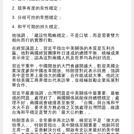
競爭有度的良性穩定；
分歧可控的常態穩定；
和平可期的持久穩定。
他強調，「建設性戰略穩定」不是口號，而是需要雙方
相向而行的實際行動。
在經貿議題上，習近平指出中美關係的本質是互利共
贏。他對兩國經貿團隊昨日達成的總體平衡、積極成果
表示肯定，認為這對兩國人民及世界均為利好消息。
習近平重申，中國開放的大門會越開越大，歡迎美國企
業深度參與中國改革開放。特朗普對此表示回應，強調
美中是世界上最強大的國家，合作能成就大事。他此次
率領美國工商界傑出代表訪華，並積極鼓勵企業拓展對
華合作。
習近平嚴肅強調，台灣問題是中美關係中最重要、最敏
感的問題，處理好了，兩國關係就能保持總體穩定；處
理不好，兩國就會碰撞甚至衝突。『台獨』與台海和平
水火不容，要求美方務必慎之又慎處理台灣問題，維護
台海和平穩定是雙方的「最大公約數」。
特朗普表示，非常榮幸再次訪華，稱習近平是「偉大的
領導人」。特朗普指出，美中關係至關重要，他願同習
主席一道，妥善解決分歧，開啟有史以來最好的美中關