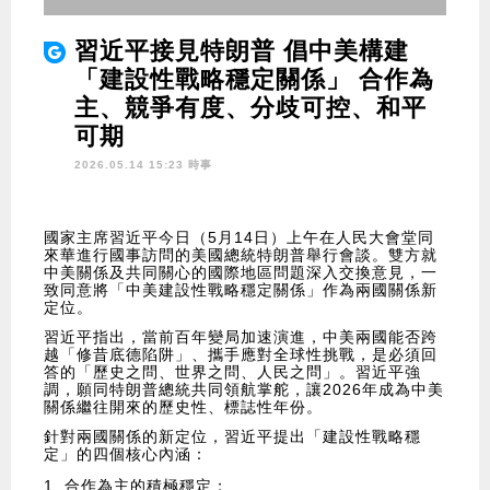
習近平接見特朗普 倡中美構建
「建設性戰略穩定關係」 合作為
主、競爭有度、分歧可控、和平
可期
2026.05.14 15:23 時事
國家主席習近平今日（5月14日）上午在人民大會堂同
來華進行國事訪問的美國總統特朗普舉行會談。雙方就
中美關係及共同關心的國際地區問題深入交換意見，一
致同意將「中美建設性戰略穩定關係」作為兩國關係新
定位。
習近平指出，當前百年變局加速演進，中美兩國能否跨
越「修昔底德陷阱」、攜手應對全球性挑戰，是必須回
答的「歷史之問、世界之問、人民之問」。習近平強
調，願同特朗普總統共同領航掌舵，讓2026年成為中美
關係繼往開來的歷史性、標誌性年份。
針對兩國關係的新定位，習近平提出「建設性戰略穩
定」的四個核心內涵：
合作為主的積極穩定；