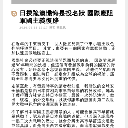
日揆跪澳懺悔是投名狀 國際應阻
軍國主義復辟
2026.05.13 17:17 博客
獨孤帆
在近年的中東衝突中，世人徹底見識了中東小霸王以色
列的猙獰面目。 其實，東亞有一個國家亦蠢蠢欲動，正
加快速度做地區霸主。
國際社會必須要正視這個問題而加以約束。 因為雖然經
過80年時間的洗禮，但這個有發起戰爭前科的國家的野
心政客，始終念念不忘復辟軍國主義。 若他們的氣燄再
不受壓制，假以時日，必定會升級成為全球的禍胎，屆
時全世界將要再次付出沉重的代價。
走筆至此，有留意時事的讀者都知道，我所説的全球安
全禍胎是指由日本首相高市早苗領導的右翼政權。她為
了獲得西方社會支持日本擴軍，最近一次外訪澳洲，做
出「破格」的外交舉動，以狀似謙卑的態度向第二次世
界大戰中死亡的澳洲軍民下跪道歉。
不了解日本軍國主義者殘暴的人，可能會被高市早苗此
舉感動了，認為這是日本真誠的道歉。但若深入認識多
一點二次大戰時的歷史，就會分辨出高市早苗這次道歉
並非真誠，而是向美西方國家獻媚。而這場獻媚戲更是