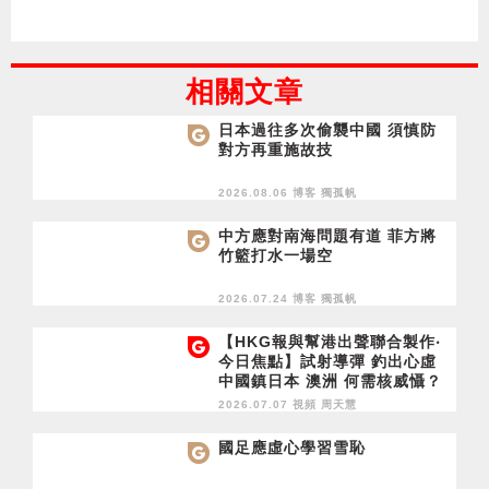
相關文章
日本過往多次偷襲中國 須慎防
對方再重施故技
2026.08.06 博客
獨孤帆
中方應對南海問題有道 菲方將
竹籃打水一場空
2026.07.24 博客
獨孤帆
【HKG報與幫港出聲聯合製作‧
今日焦點】試射導彈 釣出心虛
中國鎮日本 澳洲 何需核威懾？
通緝犯申永居起弶 英國養狗咬
2026.07.07 視頻
周天慧
心口
國足應虛心學習雪恥