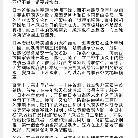
不得不做，還要趕快做。
日本首相為何寧願向澳洲下跪，而不向最受傷害的幾個
主要東亞國家道歉？原因是澳洲和日本同是由美國主導
的「亞太安全合作」框架中的同盟體系夥伴，而中國和
韓國是日本武器出口的最大阻力。高市跪拜的不是歷史
真相，而是日本的戰略需要；跪拜也不是反省，而是純
為新型軍國主義翻身。
日本看出現時美國國力大不如前，更需要它在亞洲牽制
中國。而澳洲隸屬五眼聯盟，是美國核心盟友，所以，
它趁此機會遞交一個投名狀，「跪澳不跪亞」，向美西
方國家表達日本已「懺悔」過了，在二戰中所欠下的歷
史債已還清了，借此討好西方國家以博取信任。這樣，
西方國家就容許日本從一個受制於武器出口限制的戰敗
國，變身為「正常國家」，可以名正言順在亞太地區擴
軍。
事實上，高市早苗去年一上任首相，就為復辟軍國主義
鋪路。首先，在去年秋天公然叫囂「台灣有事」就是
「日本存亡危機」，正是給日本自衛隊未來介入周邊衝
突留下了藉口。接著，又修訂「防衛裝備轉移三原則」
的運用指南，取消了武器出口和與其他國家聯合研發武
器等需要國會審批的限制，將決策權收歸內閣，令日本
從“武器出口受限國”變成了「武器出口正常國」，可以
輸出殺傷性武器，或者和別國共同研發。修訂這些原則
後，第一個合作的國家就是澳洲。雙方在上月簽署了備
忘錄，共同開發海軍新型艦艇。
另外，在美國的默許下，日本近期與菲律賓在軍事合作