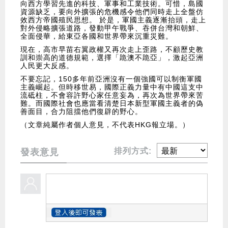
向西方學習先進的科技、軍事和工業技術。可惜，島國
資源缺乏，要向外擴張的危機感令他們同時走上全盤仿
效西方帝國殖民思想。 於是，軍國主義逐漸抬頭，走上
對外侵略擴張道路，發動甲午戰爭、吞併台灣和朝鮮、
全面侵華，給東亞各國和世界帶來沉重災難。
現在，高市早苗右翼政權又再次走上歪路，不顧歷史教
訓和崇高的道德規範，選擇「跪澳不跪亞」，激起亞洲
人民更大反感。
不要忘記，150多年前亞洲沒有一個強國可以制衡軍國
主義崛起。但時移世易，國際正義力量中有中國這支中
流砥柱，不會容許野心家任意妄為，再次為世界帶來苦
難。而國際社會也應當看清楚日本新型軍國主義者的偽
善面目，合力阻擋他們復辟的野心。
（文章純屬作者個人意見，不代表HKG報立場。）
排列方式:
發表意見