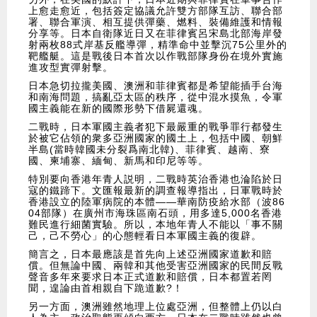
上愈走愈近，包括簽定協議允許雙方部隊互訪、聯合部
署、聯合軍演、相互提供彈藥、燃料、裝備維護和情報
分享等。日本自衛隊近日又在菲律賓呂宋島北部海岸發
射兩枚88式岸基反艦導彈，精準命中並擊沉75公里外的
靶艦艇。這是戰後日本首次以作戰部隊身份在境外實施
進攻型實彈射擊。
日本急切拉攏美國、澳洲和菲律賓都是希望能插手台海
和南海問題，搞亂亞太區的秩序，從中混水摸魚，令軍
國主義能在新的國際形勢下借屍還魂。
二戰時，日本軍國主義者犯下最嚴重的戰爭罪行都發生
於被它佔領的衆多亞洲國家的國土上，包括中國、朝鮮
半島(當時韓國未分裂爲南北韓)、菲律賓、越南、寮
國、柬埔寨、緬甸、新馬和印尼等等。
特別要向香港年青人説明，二戰時英治香港也淪陷於日
寇的鐵蹄下。文匯報最新的調查報導指出，日軍戰時於
香港設立的陸軍病院的本體——華南防疫給水部（波86
04部隊）在廣州市海珠區南石頭，用多達5,000名香港
難民進行細菌實驗。所以，本地年青人不能以「事不關
己，己不勞心」的心態輕看日本軍國主義的復辟。
簡言之，日本最應該是首先向上述亞洲國家道歉和賠
償。但無論中國、兩韓和其他受害亞洲國家的民間反戰
聲音多年來要求日本正式道歉和賠償，日本都置若罔
聞，遑論由首相親自下跪道歉?！
另一方面，澳洲雖然地理上位處亞洲，但整體上仍以白