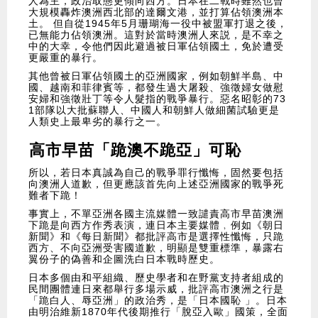
人為主，政治取態更傾向西方。日本在二戰時雖然也曾
大規模轟炸澳洲西北部的達爾文港，並打算佔領澳洲本
土。 但自從1945年5月珊瑚海一役中被盟軍打退之後，
已無能力佔領澳洲。這對於當時澳洲人來説，是不幸之
中的大幸，令他們因此避過被日軍佔領國土，免於遭受
更嚴重的暴行。
其他曾被日軍佔領國土的亞洲國家，例如朝鮮半島、中
國、越南和菲律賓等，都發生過大屠殺、強徵婦女做慰
安婦和強徵壯丁等令人髮指的戰爭暴行。惡名昭彰的73
1部隊以大批蘇聯人、中國人和朝鮮人做細菌試驗更是
人類史上最卑劣的暴行之一。
高市早苗「跪澳不跪亞」可恥
所以，若日本真誠為自己的戰爭罪行懺悔，固然要包括
向澳洲人道歉，但更應該首先向上述亞洲國家的戰爭死
難者下跪！
事實上，不單亞洲各國主流媒體一致譴責高市早苗澳洲
下跪是向西方作秀表演，連日本主要媒體﹐例如《朝日
新聞》和《每日新聞》都批評高市是選擇性懺悔，只跪
西方、不向亞洲受害國道歉，明顯是雙重標準，暴露右
翼份子的偽善和企圖洗白日本戰時歷史。
日本多個由和平組織、歷史學者和在野黨支持者組成的
民間團體連日來都舉行多場示威，批評高市澳洲之行是
「跪白人、辱亞洲」的政治秀，是「日本國恥 」。日本
由明治維新1870年代後期推行「脫亞入歐」國策，全面