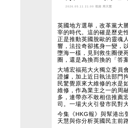
融很無奈 只
2026.05.11 21:00 視頻
周天慧
英國地方選舉，改革黨大
宰的時代。這的確是歷史
正是推動英國脫歐的靈魂
響，法拉奇卻搖身一變，
墮海一樣，見到救生圈便
圈，還是為換而換的「答
大埔宏福苑大火獨立委員
證據，加上近日執法部門
民驚覺原來大維修的水是
維修，作為業主之一的周
多，連帶亦不敢相信推薦
司。一場大火引發市民對
今集《HKG報》與幫港出
天慧與你分析英國民主前