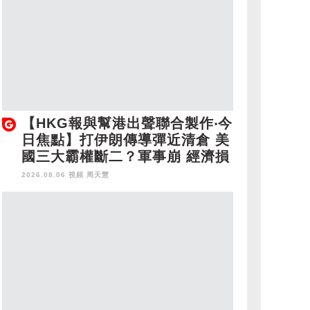
【HKG報與幫港出聲聯合製作‧今
日焦點】打伊朗傳導彈近清倉 美
國三大霸權斷二？軍事崩 經濟損
2026.08.06 視頻
周天慧