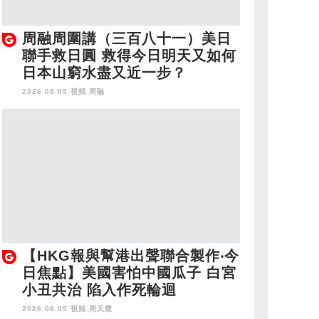
周融周圍講（三百八十一）美日
聯手救日圓 救得今日明天又如何
日本山窮水盡又近一步？
2026.08.05 視頻
周融
【HKG報與幫港出聲聯合製作‧今
日焦點】美國害怕中國瓜子 白宮
小丑共治 陷入作死輪迴
2026.08.05 視頻
周天慧