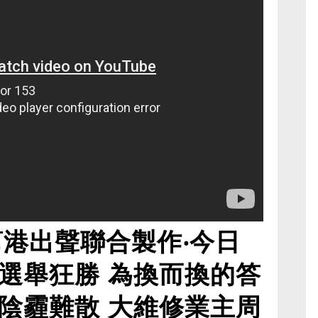
幫港出聲聯合製作‧今日
選舉狂勝 為換而換的答
陰霾難散 大維修業主周