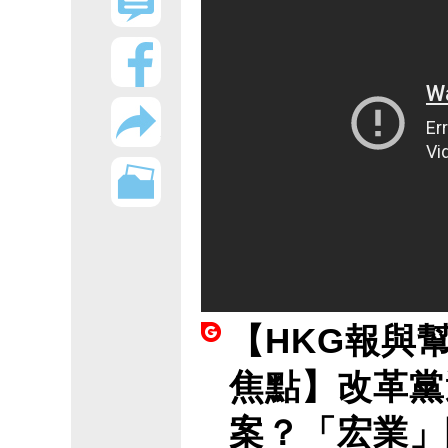
【HKG報與
焦點】改革黨
案？「宏業」