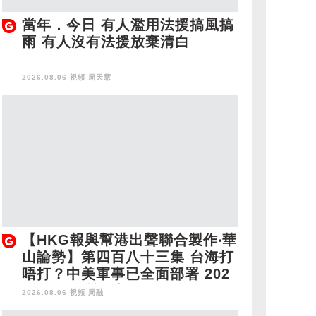
當年．今日 有人濫用法援搞風搞
雨 有人沒有法援放棄清白
2026.08.06 視頻
周天慧
【HKG報與幫港出聲聯合製作‧華
山論勢】第四百八十三集 台海打
唔打？中美軍事已全面部署 202
8年1月台灣選舉是臨界點？
2026.08.06 視頻
周融