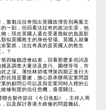
能小心求穩
勝，黨魁法拉奇指出英國政壇告別兩黨主
性的一刻，但回看法拉奇的政治生涯，他
人物；現在英國人還在受著脫歐的負面影
以類似英國救主的身份登場。英國人就像
死命緊抓，法拉奇真的是英國人的救生
案」？
會第四輪聽證會結束，回看那麼多供詞及
拘捕及調查大量涉及貪污、圍標等等，市
如此之深。薄扶林碧瑤灣第四期正進行大
融對此很是憂慮，擔心原承辦商宏業問題
宏業的顧問公司以及與宏業同時入標的公
大維修制度的信任危機，亟需關注。
聲聯合製作節目《今日焦點》，主持人周
路，以及探討香港大維修的問題癥結。