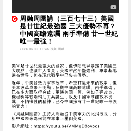
周融周圍講（三百七十三）美國
是廿世紀最強國 三大優勢不再？
中國高瞻遠矚 兩手準備 廿一世紀
唯一最強！
2026.05.06 19:45 視頻
周融
美軍是廿世紀最強大的國家，但伊朗戰爭暴露了美國三
大弱點，也讓世人看見，美國雖然船堅炮利、軍事基地
遍布世界，但在現代戰爭中已失去優勢。
近年，中美皆致力軍事改革，希望打贏未來的戰爭，但
美軍改革成果不明顯，反觀中國高瞻遠矚、兩手準備，
已在多方面取得突破，更勝美國一籌。例如子彈改良、
機械狗等戰場輔助工具誕生，以及中國軍隊能戰不畏
戰、不怕犧牲的精神，已令中國擁有廿一世紀唯一最強
的實力！
《周融周圍講》主持人周融從中美軍力的此消彼長，分
析中國未來為何能在軍事上壓倒美國。
影片網址：
https://youtu.be/VMMgD8ovpcs