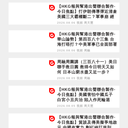
【HKG報與幫港出聲聯合製作‧
今日焦點】打伊朗傳導彈近清倉
美國三大霸權斷二？軍事崩 經
濟損
2026.08.06 視頻
周天慧
【HKG報與幫港出聲聯合製作‧
華山論勢】第四百八十三集 台
海打唔打？中美軍事已全面部署
2028年1月台灣選舉是臨界點？
2026.08.06 視頻
周融
周融周圍講（三百八十一）美日
聯手救日圓 救得今日明天又如
何 日本山窮水盡又近一步？
2026.08.05 視頻
周融
【HKG報與幫港出聲聯合製作‧
今日焦點】美國害怕中國瓜子
白宮小丑共治 陷入作死輪迴
2026.08.05 視頻
周天慧
【HKG報與幫港出聲聯合製作‧
今日焦點】貿談及傳美擬爭地啟
示 中國有實力 劃紅線訂規則