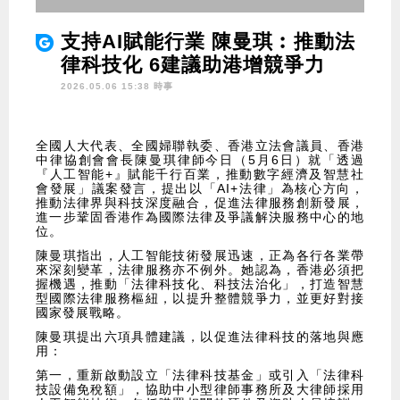
支持AI賦能行業 陳曼琪︰推動法
律科技化 6建議助港增競爭力
2026.05.06 15:38 時事
全國人大代表、全國婦聯執委、香港立法會議員、香港
中律協創會會長陳曼琪律師今日（5月6日）就「透過
『人工智能+』賦能千行百業，推動數字經濟及智慧社
會發展」議案發言，提出以「AI+法律」為核心方向，
推動法律界與科技深度融合，促進法律服務創新發展，
進一步鞏固香港作為國際法律及爭議解決服務中心的地
位。
陳曼琪指出，人工智能技術發展迅速，正為各行各業帶
來深刻變革，法律服務亦不例外。她認為，香港必須把
握機遇，推動「法律科技化、科技法治化」，打造智慧
型國際法律服務樞紐，以提升整體競爭力，並更好對接
國家發展戰略。
陳曼琪提出六項具體建議，以促進法律科技的落地與應
用：
第一，重新啟動設立「法律科技基金」或引入「法律科
技設備免稅額」，協助中小型律師事務所及大律師採用