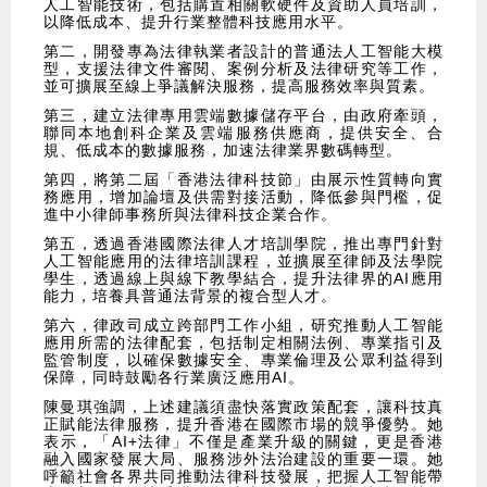
人工智能技術，包括購置相關軟硬件及資助人員培訓，
以降低成本、提升行業整體科技應用水平。
第二，開發專為法律執業者設計的普通法人工智能大模
型，支援法律文件審閱、案例分析及法律研究等工作，
並可擴展至線上爭議解決服務，提高服務效率與質素。
第三，建立法律專用雲端數據儲存平台，由政府牽頭，
聯同本地創科企業及雲端服務供應商，提供安全、合
規、低成本的數據服務，加速法律業界數碼轉型。
第四，將第二屆「香港法律科技節」由展示性質轉向實
務應用，增加論壇及供需對接活動，降低參與門檻，促
進中小律師事務所與法律科技企業合作。
第五，透過香港國際法律人才培訓學院，推出專門針對
人工智能應用的法律培訓課程，並擴展至律師及法學院
學生，透過線上與線下教學結合，提升法律界的AI應用
能力，培養具普通法背景的複合型人才。
第六，律政司成立跨部門工作小組，研究推動人工智能
應用所需的法律配套，包括制定相關法例、專業指引及
監管制度，以確保數據安全、專業倫理及公眾利益得到
保障，同時鼓勵各行業廣泛應用AI。
陳曼琪強調，上述建議須盡快落實政策配套，讓科技真
正賦能法律服務，提升香港在國際市場的競爭優勢。她
表示，「AI+法律」不僅是產業升級的關鍵，更是香港
融入國家發展大局、服務涉外法治建設的重要一環。她
呼籲社會各界共同推動法律科技發展，把握人工智能帶