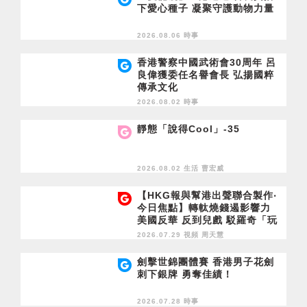
下愛心種子 凝聚守護動物力量
2026.08.06 時事
香港警察中國武術會30周年 呂
良偉獲委任名譽會長 弘揚國粹
傳承文化
2026.08.02 時事
靜態「說得Cool」-35
2026.08.02 生活
曹宏威
【HKG報與幫港出聲聯合製作‧
今日焦點】轉軚燒錢遏影響力
美國反華 反到兒戲 駁羅奇「玩
完論」 香港唔靠中國 唔通靠美
2026.07.29 視頻
周天慧
國？
劍擊世錦團體賽 香港男子花劍
刺下銀牌 勇奪佳績！
2026.07.28 時事