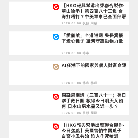
【HKG報與幫港出聲聯合製作‧
華山論勢】第四百八十三集 台
海打唔打？中美軍事已全面部署
2028年1月台灣選舉是臨界點？
2026.08.06 視頻
周融
「愛寵號」全港巡迴 警長冀播
下愛心種子 凝聚守護動物力量
2026.08.06 時事
AI狂潮下的國家與個人財富命運
2026.08.06 博客
林暉
周融周圍講（三百八十一）美日
聯手救日圓 救得今日明天又如
何 日本山窮水盡又近一步？
2026.08.05 視頻
周融
【HKG報與幫港出聲聯合製作‧
今日焦點】美國害怕中國瓜子
白宮小丑共治 陷入作死輪迴