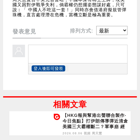
國又因對伊戰爭失利，倘霸權仍想擺姿態謀好處，只可
說︰「 中國人不吃這一套！」同時亦會借港府擬規管彈
珠機，直言處理潛在危機，當機立斷是極為重要。
排列方式:
發表意見
相關文章
【HKG報與幫港出聲聯合製作‧
今日焦點】打伊朗傳導彈近清倉
美國三大霸權斷二？軍事崩 經
濟損
2026.08.06 視頻
周天慧