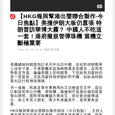
【HKG報與幫港出聲聯合製作‧今
日焦點】美撞伊朗大板仍囂張 特
朗普訪華博大霧？ 中國人不吃這
一套！港府擬規管彈珠機 當機立
斷極重要
2026.05.05 19:30 視頻
周天慧
美國總統特朗普預計本月中出訪中國，但在對伊朗戰爭
上沒有寸進，不僅霍爾木茲海峽開通未見曙光，反而局
勢愈見升溫。偏偏美國上至特朗普，下至財長貝森特仍
是一貫囂張，尤其貝森特借伊朗針對中國，似欲為特朗
普出訪行程增加籌碼。
另一邊廂，民政及青年事務局向立法會提交文件，提出
計劃規管夾公仔機、彈珠機，擬修例可直接向個別裝置
發出牌照。面對彈珠機舖方興未艾，部分更涉賭博成
分，加上常見小朋友、青少年身處其中，規管實有必
要。
HKG報與幫港出聲聯合製作節目《今日焦點》，主持人
周天慧直言中美元首會晤，中國本身有稀土王牌，現美