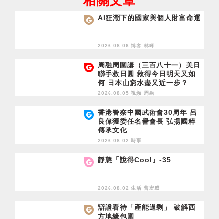
相關文章
AI狂潮下的國家與個人財富命運
2026.08.06 博客
林暉
周融周圍講（三百八十一）美日
聯手救日圓 救得今日明天又如
何 日本山窮水盡又近一步？
2026.08.05 視頻
周融
香港警察中國武術會30周年 呂
良偉獲委任名譽會長 弘揚國粹
傳承文化
2026.08.02 時事
靜態「說得Cool」-35
2026.08.02 生活
曹宏威
辯證看待「產能過剩」 破解西
方地緣包圍