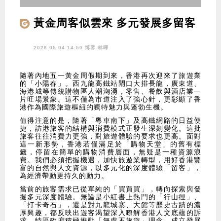
黃金周客似雲來 多元發展多留客
2026.05.04 14:50 博客
林暉
隨著內地五一黃金周假期到來，香港再次迎來了旅遊業
的「小陽春」。西九龍高鐵站閘口大排長龍，廣東道、
海港城等傳統購物區人潮洶湧，零售、餐飲與酒店業一
片旺場景象。這不僅為市道注入了強心針，更彰顯了香
港作為國際旅遊樞紐的獨特魅力與蓬勃生機。
值得注意的是，隨著「粵車南下」及高鐵網路的日益便
捷，訪港旅客的結構與消費模式正發生深刻變化。這批
旅客往往消費力更強，對旅遊體驗的要求也更高。面對
這一新形勢，香港若僅滿足於「購物天堂」的舊有標
籤，停留在簡單的購物消費層面，無疑是一種資源浪
費。我們必須把握機遇，加快旅遊業轉型，用好香港豐
富的自然與人文資源，以多元化的深度體驗「留客」，
為經濟帶動更持久的動力。
當前的旅客需求已從單純的「買買買」，轉向探索與發
掘多元深度體驗。無論是小紅書上熱門的「行山徑」、
「打卡奇石」，還是對九龍城寨、大館等歷史古蹟的濃
厚興趣，都反映出遊客渴望深入瞭解香港人文底蘊的訴
求。特區政府積極推動「無處不旅遊」理念，成立發展