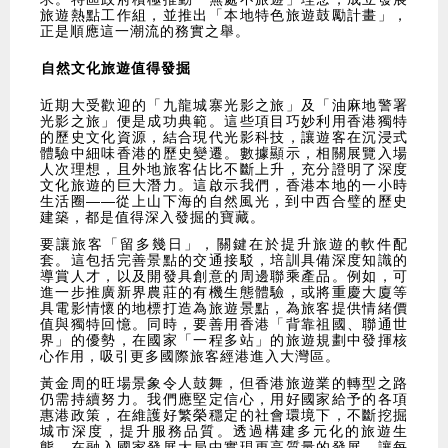
旅遊熱點工作組，並推出「本地特色旅遊鼓勵計畫」，
正是順應這一潮流的務實之舉。
自然文化旅遊值得發掘
近期大受歡迎的「九龍城寨光影之旅」及「油麻地警署
光影之旅」便是成功典範。這些項目巧妙利用香港獨特
的歷史文化資源，結合現代光影科技，讓遊客在沉浸式
體驗中細味香港的歷史變遷。數據顯示，相關展覽入場
人次理想，且外地旅客佔比不斷上升，充分證明了深度
文化旅遊的巨大潛力。這啟示我們，香港本地的一小時
生活圈——從上山下海的自然風光，到中西合璧的歷史
建築，都是值得深入發掘的寶藏。
要讓旅客「留多幾日」，關鍵在於提升旅遊的軟件配
套。這包括完善景點的交通接駁，培訓具備深度知識的
導賞人才，以及開發具創意的周邊聯乘產品。例如，可
進一步推廣新界農莊的有機生態體驗，或將重慶大廈等
具電影情懷的地標打造為旅遊景點，為旅客提供情緒價
值與獨特回憶。同時，要善用香港「背靠祖國、聯通世
界」的優勢，在國家「一程多站」的旅遊規劃中發揮核
心作用，吸引更多國際旅客經港進入大灣區。
黃金周的旺場景象令人鼓舞，但香港旅遊業的轉型之路
仍需持續努力。我們應堅定信心，用好國家給予的各項
惠港政策，在維護好繁榮穩定的社會環境下，不斷挖掘
城市深度，提升服務品質。透過構建多元化的旅遊生
態，在融入國家發展大局中實現更高質量的發展，讓每