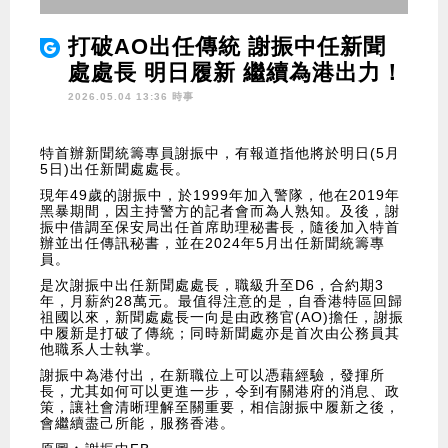
打破AO出任傳統 謝振中任新聞
處處長 明日履新 繼續為港出力！
2026.05.04 13:36 時事
特首辦新聞統籌專員謝振中，有報道指他將於明日(5月
5日)出任新聞處處長。
現年49歲的謝振中，於1999年加入警隊，他在2019年
黑暴期間，因主持警方的記者會而為人熟知。及後，謝
振中借調至保安局出任首席助理秘書長，隨後加入特首
辦並出任傳訊秘書，並在2024年5月出任新聞統籌專
員。
是次謝振中出任新聞處處長，職級升至D6，合約期3
年，月薪約28萬元。最值得注意的是，自香港特區回歸
祖國以來，新聞處處長一向是由政務官(AO)擔任，謝振
中履新是打破了傳統；同時新聞處亦是首次由公務員其
他職系人士執掌。
謝振中為港付出，在新職位上可以憑藉經驗，發揮所
長，尤其如何可以更進一步，令到有關港府的消息、政
策，讓社會清晰理解至關重要，相信謝振中履新之後，
會繼續盡己所能，服務香港。