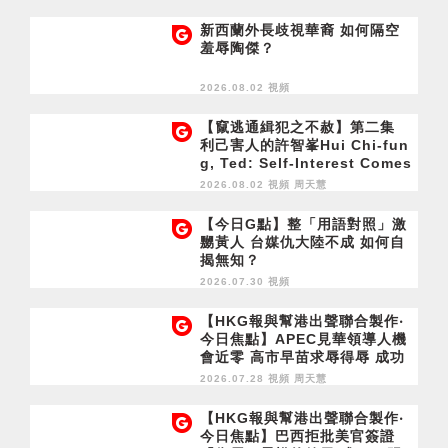
新西蘭外長歧視華裔 如何隔空
羞辱陶傑？
2026.08.02 視頻
【竄逃通緝犯之不赦】第二集
利己害人的許智峯Hui Chi-fun
g, Ted: Self-Interest Comes
at Others' Expense
2026.08.02 視頻
周天慧
【今日G點】整「用語對照」激
嬲黃人 台媒仇大陸不成 如何自
揭無知？
2026.07.30 視頻
【HKG報與幫港出聲聯合製作‧
今日焦點】APEC見華領導人機
會近零 高市早苗求辱得辱 成功
留英半年 胡志偉終於乞到了
2026.07.28 視頻
周天慧
【HKG報與幫港出聲聯合製作‧
今日焦點】巴西拒批美官簽證