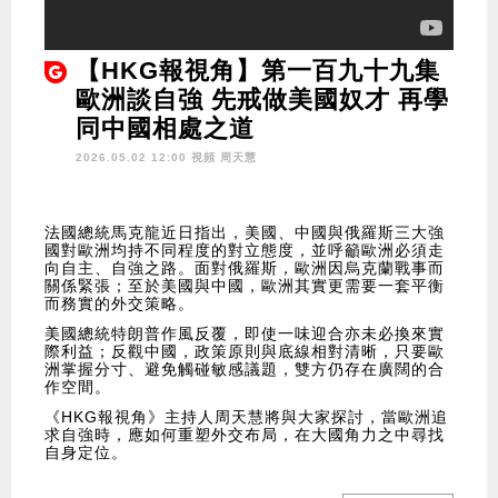
【HKG報視角】第一百九十九集
歐洲談自強 先戒做美國奴才 再學
同中國相處之道
2026.05.02 12:00 視頻
周天慧
法國總統馬克龍近日指出，美國、中國與俄羅斯三大強
國對歐洲均持不同程度的對立態度，並呼籲歐洲必須走
向自主、自強之路。面對俄羅斯，歐洲因烏克蘭戰事而
關係緊張；至於美國與中國，歐洲其實更需要一套平衡
而務實的外交策略。
美國總統特朗普作風反覆，即使一味迎合亦未必換來實
際利益；反觀中國，政策原則與底線相對清晰，只要歐
洲掌握分寸、避免觸碰敏感議題，雙方仍存在廣闊的合
作空間。
《HKG報視角》主持人周天慧將與大家探討，當歐洲追
求自強時，應如何重塑外交布局，在大國角力之中尋找
自身定位。