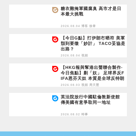
糖衣難掩軍國腐臭 高市才是日
本最大挑戰
2026.08.04 博客
徐韋
【今日G點】打伊朗冇晒符 美軍
頹到要徵「妙計」 TACO妥協是
出路？
2026.08.04 視頻
【HKG報與幫港出聲聯合製作‧
今日焦點】剿「奴」 足球界反F
IFA恩芬天奴 本質是全球反特朗
普
2026.08.03 視頻
周天慧
英法院放行中國駐倫敦新使館
傳美國有意爭取同一地址
2026.08.02 時事