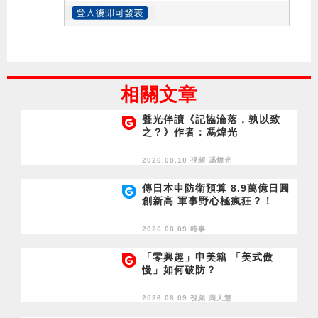
相關文章
聲光伴讀《記協淪落，孰以致
之？》作者：馮煒光
2026.08.10 視頻
馮煒光
傳日本申防衛預算 8.9萬億日圓
創新高 軍事野心極瘋狂？！
2026.08.09 時事
「零興趣」申美籍 「美式傲
慢」如何破防？
2026.08.09 視頻
周天慧