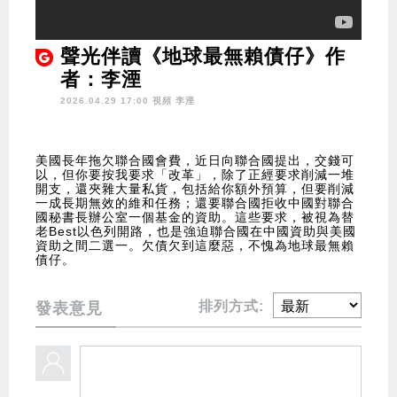
聲光伴讀《地球最無賴債仔》作
者：李湮
2026.04.29 17:00 視頻
李湮
美國長年拖欠聯合國會費，近日向聯合國提出，交錢可
以，但你要按我要求「改革」，除了正經要求削減一堆
開支，還夾雜大量私貨，包括給你額外預算，但要削減
一成長期無效的維和任務；還要聯合國拒收中國對聯合
國秘書長辦公室一個基金的資助。這些要求，被視為替
老Best以色列開路，也是強迫聯合國在中國資助與美國
資助之間二選一。欠債欠到這麼惡，不愧為地球最無賴
債仔。
排列方式:
發表意見