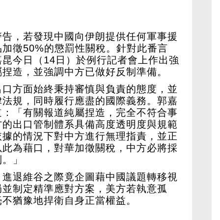
警告，若發現中國向伊朗提供任何軍事援
加徵50%的懲罰性關稅。針對此番言
昆今日（14日）於例行記者會上作出強
屬捏造，並強調中方已做好反制準備。
出口方面始終秉持審慎與負責的態度，並
律法規，同時履行應盡的國際義務。郭嘉
道：「有關報道純屬捏造，完全不符合事
方的出口管制體系具備高度透明度與規範
依據的情況下對中方進行無理指責，並正
以此為藉口，對華加徵關稅，中方必將採
制。」
，進退維谷之際竟企圖藉中國議題轉移視
局並制定精準應對方案，美方若執意孤
毫不猶豫地捍衛自身正當權益。