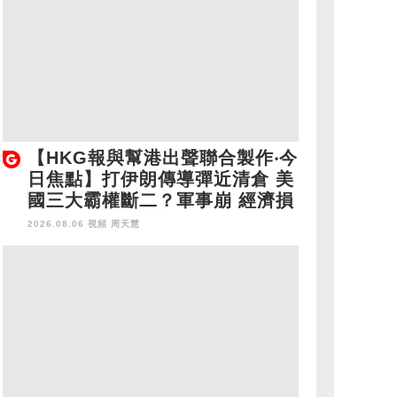
【HKG報與幫港出聲聯合製作‧今
日焦點】打伊朗傳導彈近清倉 美
國三大霸權斷二？軍事崩 經濟損
2026.08.06 視頻
周天慧