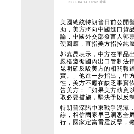
2026.04.14 18:52 時事
美國總統特朗普日前公開
助，美方將向中國進口貨品
論，中國外交部發言人郭嘉
硬回應，直指美方指控純
郭嘉昆表示，中方在軍品
嚴格遵循國內出口管制法
昆明確反駁美方的相關報
實。」他進一步指出，中
性，美方不應在缺乏事實
告美方：「如果美方執意
取必要措施，堅決予以反
特朗普深陷中東戰爭泥潭
線，相信國家早已洞悉全
行，國家定當雷霆反擊，