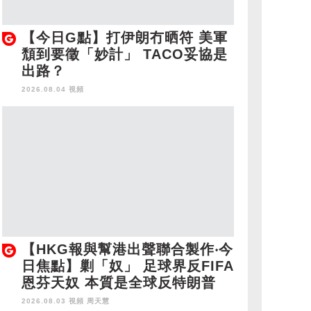
【今日G點】打伊朗冇晒符 美軍
頹到要徵「妙計」 TACO妥協是
出路？
2026.08.04 視頻
【HKG報與幫港出聲聯合製作‧今
日焦點】剿「奴」 足球界反FIFA
恩芬天奴 本質是全球反特朗普
2026.08.03 視頻
周天慧