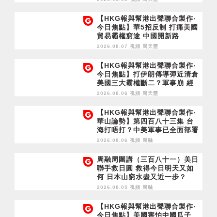
【HKG報與幫港出聲聯合製作‧
今日焦點】華5招反制 打痛美國
貿易霸權窮途 中國開新路
2026.08.07 視頻
周天慧
【HKG報與幫港出聲聯合製作‧
今日焦點】打伊朗傳導彈近清倉
美國三大霸權斷二？軍事崩 經
濟損
2026.08.06 視頻
周天慧
【HKG報與幫港出聲聯合製作‧
華山論勢】第四百八十三集 台
海打唔打？中美軍事已全面部署
2028年1月台灣選舉是臨界點？
2026.08.06 視頻
周融
周融周圍講（三百八十一）美日
聯手救日圓 救得今日明天又如
何 日本山窮水盡又近一步？
2026.08.05 視頻
周融
【HKG報與幫港出聲聯合製作‧
今日焦點】美國害怕中國瓜子