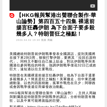
【HKG報與幫港出聲聯合製作‧華
山論勢】第四百五十四集 裸退前
揚言狂轟伊朗 為下台面子要多殺
幾多人？特朗普狂之極點！
2026.04.02 19:30 視頻
周融
美國總統特朗普就伊朗戰事發表全國講話，提到美國將
在接下來2到3周，狠狠打擊伊朗，要將其「拉回石器時
代」。同時又不斷往自己臉上貼金，對比伊朗戰爭與美
國過往參與戰役的時長，強調伊朗戰爭僅花32日已成效
巨大，遠短過以往主要戰役。
特朗普在美國裸退前揚言狂轟伊朗，他為下台面子還要
多殺幾多人？簡直是狂之極點！美軍撤走，但中東恐繼
續動蕩。以色列四面樹敵，孤軍作戰危在旦夕；阿聯酋
或會因戰爭後遺症而爆發政治動亂。
HKG報與幫港出聲聯合製作《華山論勢》，主持人周融
與劉瀾昌從特朗普對伊朗戰爭的講話，分析特朗普有幾
狂，以及中東可能將面臨的巨變。
影片網址：
https://youtu.be/ZdePqvMB2sY