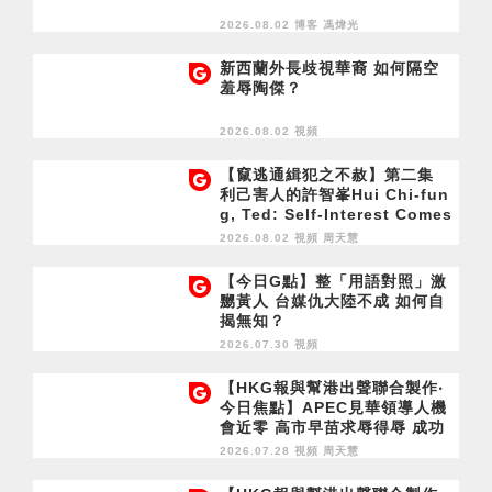
2026.08.02 博客
馮煒光
新西蘭外長歧視華裔 如何隔空
羞辱陶傑？
2026.08.02 視頻
【竄逃通緝犯之不赦】第二集
利己害人的許智峯Hui Chi-fun
g, Ted: Self-Interest Comes
at Others' Expense
2026.08.02 視頻
周天慧
【今日G點】整「用語對照」激
嬲黃人 台媒仇大陸不成 如何自
揭無知？
2026.07.30 視頻
【HKG報與幫港出聲聯合製作‧
今日焦點】APEC見華領導人機
會近零 高市早苗求辱得辱 成功
留英半年 胡志偉終於乞到了
2026.07.28 視頻
周天慧