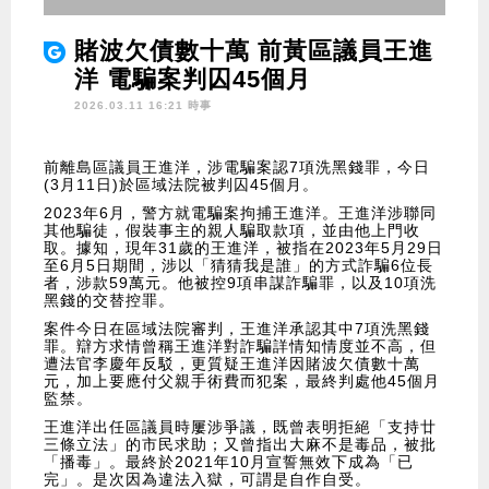
賭波欠債數十萬 前黃區議員王進
洋 電騙案判囚45個月
2026.03.11 16:21 時事
前離島區議員王進洋，涉電騙案認7項洗黑錢罪，今日
(3月11日)於區域法院被判囚45個月。
2023年6月，警方就電騙案拘捕王進洋。王進洋涉聯同
其他騙徒，假裝事主的親人騙取款項，並由他上門收
取。據知，現年31歲的王進洋，被指在2023年5月29日
至6月5日期間，涉以「猜猜我是誰」的方式詐騙6位長
者，涉款59萬元。他被控9項串謀詐騙罪，以及10項洗
黑錢的交替控罪。
案件今日在區域法院審判，王進洋承認其中7項洗黑錢
罪。辯方求情曾稱王進洋對詐騙詳情知情度並不高，但
遭法官李慶年反駁，更質疑王進洋因賭波欠債數十萬
元，加上要應付父親手術費而犯案，最終判處他45個月
監禁。
王進洋出任區議員時屢涉爭議，既曾表明拒絕「支持廿
三條立法」的市民求助；又曾指出大麻不是毒品，被批
「播毒」。最終於2021年10月宣誓無效下成為「已
完」。是次因為違法入獄，可謂是自作自受。