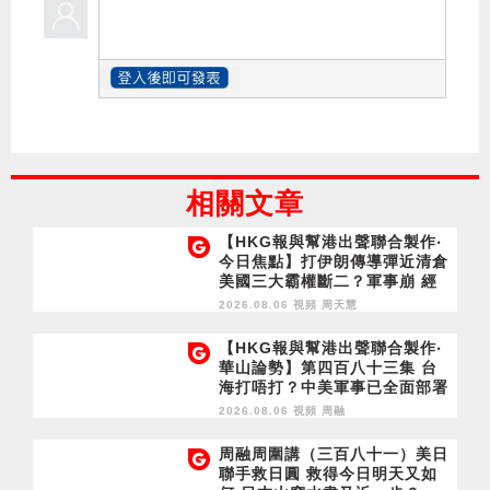
相關文章
【HKG報與幫港出聲聯合製作‧
今日焦點】打伊朗傳導彈近清倉
美國三大霸權斷二？軍事崩 經
濟損
2026.08.06 視頻
周天慧
【HKG報與幫港出聲聯合製作‧
華山論勢】第四百八十三集 台
海打唔打？中美軍事已全面部署
2028年1月台灣選舉是臨界點？
2026.08.06 視頻
周融
周融周圍講（三百八十一）美日
聯手救日圓 救得今日明天又如