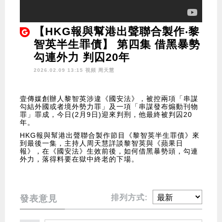
【HKG報與幫港出聲聯合製作‧黎
智英半生罪債】 第四集 借黑暴勢
勾連外力 判囚20年
2026.02.09 13:15 視頻
周天慧
壹傳媒創辦人黎智英涉違《國安法》，被控兩項「串謀
勾結外國或者境外勢力罪」及一項「串謀發布煽動刊物
罪」罪成，今日(2月9日)迎來判刑，他最終被判囚20
年。
HKG報與幫港出聲聯合製作節目《黎智英半生罪債》來
到最後一集，主持人周天慧詳談黎智英與《蘋果日
報》，在《國安法》生效前後，如何借黑暴勢頭，勾連
外力，落得料要在獄中終老的下場。
排列方式:
發表意見