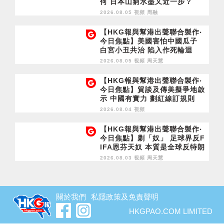
何 日本山窮水盡又近一步？
2026.08.05 視頻
周融
【HKG報與幫港出聲聯合製作‧
今日焦點】美國害怕中國瓜子
白宮小丑共治 陷入作死輪迴
2026.08.05 視頻
周天慧
【HKG報與幫港出聲聯合製作‧
今日焦點】貿談及傳美擬爭地啟
示 中國有實力 劃紅線訂規則
2026.08.04 視頻
【HKG報與幫港出聲聯合製作‧
今日焦點】剿「奴」 足球界反F
IFA恩芬天奴 本質是全球反特朗
普
2026.08.03 視頻
周天慧
關於我們
私隱政策及免責聲明
HKGPAO.COM LIMITED