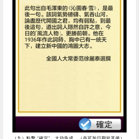
（九）點擊 “確定”，大功告成。（亦可加日期於其後）