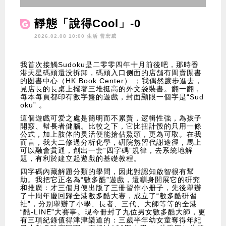
靜態「說得Cool」-0
2026.02.08 10:00 生活
曹宏威
我首次接觸Sudoku是二零零四年十月前後吧，那時香
港天星碼頭還没拆卸，碼頭入口侧面的店舗有間賣閒書
的图書中心（HK Book Center） ；我偶然踱步進去，
見店長的長桌上擺著三堆挺高的外文袋裝書。翻一翻，
每本每頁都印有數字盤的遊戲，封面顯眼一個字是“Sud
oku” 。
這個遊戲可爱之處是簡明而不累贅，逻輯性強，為孩子
開竅、幇長者健腦。比較之下，它比扭計骰的只用一條
公式，加上肢体的灵活便能搶佔鰲頭，更為可取。在我
而言，我大二修過分析化學，硏院熟習代謝途徑，馬上
可以融會貫通，創出一套“四字碼”規律，去系統地解
題，有利於建立起遊戲的基礎教程。
四字碼內藏解題分類的學問，因此對認知啟智很有幫
助。我把它正名為“數多酷”遊戲，還瞓身開展它的硏究
和推廣：才三個月便出版了三冊習作小册子，先後舉辦
了十周年慶回歸全港數多酷大赛，成立了“數多酷硏習
社”，分别舉辦了小學、長者、三代、大師等等的全港
“酷-LINE”大賽事。現今冊封了九位男女數多酷大師，更
有三項紀錄值得津津樂道的：三歲半年幼女童奪得年紀