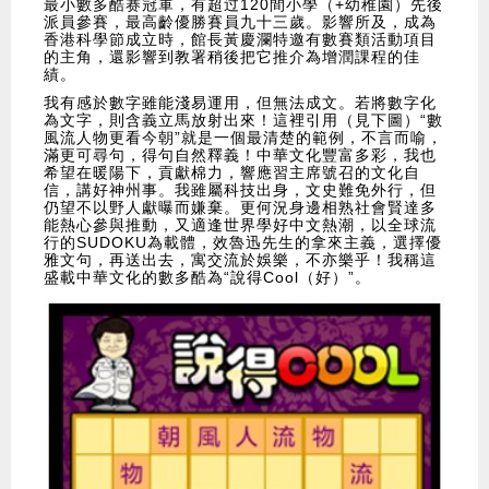
最小數多酷赛冠軍，有超过120間小學（+幼稚園）先後
派員參賽，最高齡優勝賽員九十三歲。影響所及，成為
香港科學節成立時，館長黃慶瀾特邀有數賽類活動項目
的主角，還影響到教署稍後把它推介為增潤課程的佳
績。
我有感於數字雖能淺易運用，但無法成文。若將數字化
為文字，則含義立馬放射出來！這裡引用（見下圖）“數
風流人物更看今朝”就是一個最清楚的範例，不言而喻，
滿更可尋句，得句自然釋義！中華文化豐富多彩，我也
希望在暖陽下，貢獻棉力，響應習主席號召的文化自
信，講好神州事。我雖屬科技出身，文史難免外行，但
仍望不以野人獻曝而嫌棄。更何況身邊相熟社會賢達多
能熱心參與推動，又適逢世界學好中文熱潮，以全球流
行的SUDOKU為載體，效魯迅先生的拿來主義，選擇優
雅文句，再送出去，寓交流於娛樂，不亦樂乎！我稱這
盛載中華文化的數多酷為“說得Cool（好）”。