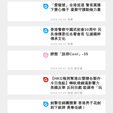
「愛寵號」全港巡迴 警長冀播
下愛心種子 凝聚守護動物力量
2026.08.06 時事
香港警察中國武術會30周年 呂
良偉獲委任名譽會長 弘揚國粹
傳承文化
2026.08.02 時事
靜態「說得Cool」-35
2026.08.02 生活
曹宏威
【HKG報與幫港出聲聯合製作‧
今日焦點】轉軚燒錢遏影響力
美國反華 反到兒戲 駁羅奇「玩
完論」 香港唔靠中國 唔通靠美
2026.07.29 視頻
周天慧
國？
劍擊世錦團體賽 香港男子花劍
刺下銀牌 勇奪佳績！