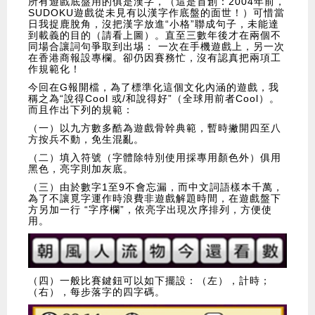
所有遊戲底盤用的俱是漢字，（這是首創：2004年前，
SUDOKU遊戲從未見有以漢字作底盤的面世！）可惜當
日我捉鹿脫角，沒把漢字放進“小格”聯成句子，未能達
到載義的目的（請看上圖）。直至三數年後才在兩個不
同場合讓詞句爭取到出埸： 一次在手機遊戲上，另一次
在香港商報設專欄。卻仍因賽務忙，沒有認真把兩項工
作規範化！
今回在G報開檔，為了標準化這個文化內涵的遊戲，我
稱之為“說得Cool 或/和說得好”（全球用前者Cool）。
而且作出下列的規範：
（一）以九方數多酷為遊戲骨幹典範，暫時撇開四至八
方按兵不動，免生混亂。
（二）填入符號（字體除特別使用採專用顏色外）俱用
黑色，亮字則加灰底。
（三）由於數字1至9不會忘漏，而中文詞語樣本千萬，
為了不讓覓字運作時浪費非遊戲解題時間，在遊戲盤下
方另加一行 “字序欄”，依亮字出現次序排列，方便使
用。
（四）一般比賽鍵鈕可以如下擺設：（左），計時；
（右），每步落字的四字碼。