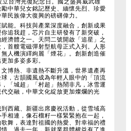
設立台灣光復紀念日。國之盛典威武雄
激勵中華兒女銘記歷史、緬懷先烈、珍愛
中華民族偉大復興的磅礴偉力。
展賦能。科技與產業深度融合，創新成果
型你追我趕，芯片自主研發有了新突破，
的經濟體之一。天問二號開啟「追星」之
設，首艘電磁彈射型航母正式入列。人形
，無人機演繹絢麗「煙花」。創新創造催
活更加多姿多彩。
。文博熱、非遺熱不斷升溫，世界遺產再
全球，古韻國風成為年輕人眼中的「頂流
爆，「城超」「村超」熱鬧非凡，冰雪運
現代交融，中華文化綻放更加燦爛的光
我到西藏、新疆出席慶祝活動，從雪域高
心手相連，像石榴籽一樣緊緊抱在一起，
的歌舞，表達對祖國的熱愛、對幸福的禮
關情。過去一年，新就業群體權益有了進