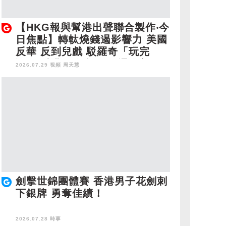
【HKG報與幫港出聲聯合製作‧今
日焦點】轉軚燒錢遏影響力 美國
反華 反到兒戲 駁羅奇「玩完
論」 香港唔靠中國 唔通靠美
2026.07.29 視頻
周天慧
國？
劍擊世錦團體賽 香港男子花劍刺
下銀牌 勇奪佳績！
2026.07.28 時事