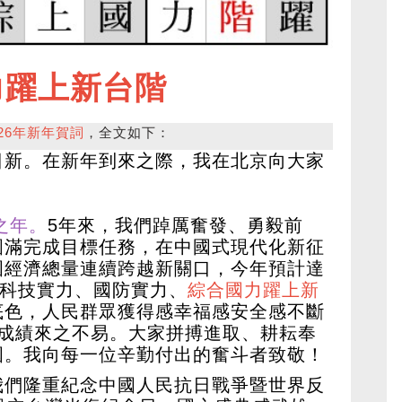
力躍上新台階
26年新年賀詞
，全文如下：
日新。在新年到來之際，我在北京向大家
之年。
5年來，我們踔厲奮發、勇毅前
圓滿完成目標任務，在中國式現代化新征
國經濟總量連續跨越新關口，今年預計達
、科技實力、國防實力、
綜合國力躍上新
底色，人民群眾獲得感幸福感安全感不斷
，成績來之不易。大家拼搏進取、耕耘奉
國。我向每一位辛勤付出的奮斗者致敬！
我們隆重紀念中國人民抗日戰爭暨世界反