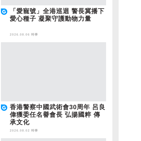
「愛寵號」全港巡迴 警長冀播下
愛心種子 凝聚守護動物力量
2026.08.06 時事
香港警察中國武術會30周年 呂良
偉獲委任名譽會長 弘揚國粹 傳
承文化
2026.08.02 時事