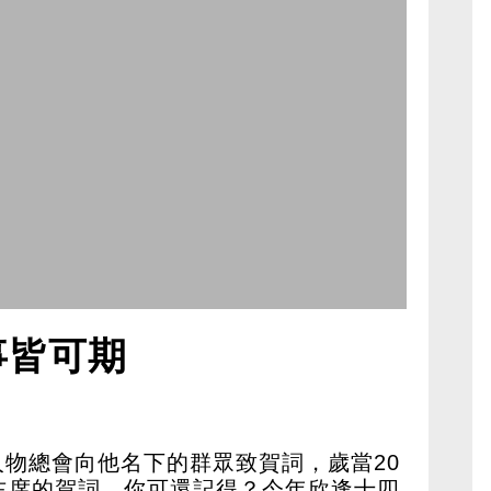
事皆可期
物總會向他名下的群眾致賀詞，歲當20
主席的賀詞，你可還記得？今年欣逢十四