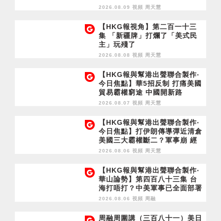
2026.08.09 視頻
周天慧
【HKG報視角】第二百一十三
集 「新疆牌」打爛了「美式民
主」玩殘了
2026.08.08 視頻
周天慧
【HKG報與幫港出聲聯合製作‧
今日焦點】華5招反制 打痛美國
貿易霸權窮途 中國開新路
2026.08.07 視頻
周天慧
【HKG報與幫港出聲聯合製作‧
今日焦點】打伊朗傳導彈近清倉
美國三大霸權斷二？軍事崩 經
濟損
2026.08.06 視頻
周天慧
【HKG報與幫港出聲聯合製作‧
華山論勢】第四百八十三集 台
海打唔打？中美軍事已全面部署
2028年1月台灣選舉是臨界點？
2026.08.06 視頻
周融
周融周圍講（三百八十一）美日