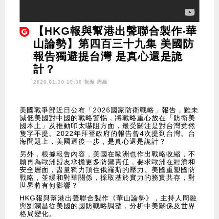
【HKG報與幫港出聲聯合製作‧華
山論勢】第四百三十九集 美國防
報告獨避提台灣 是真心還是詭
計？
2026.01.30 19:30 視頻
周融
美國戰爭部近日公布「2026國家防衛戰略」報告，雖未
減低美國對中國的戰略警惕，將戰略重心放在「防衛美
國本土」及推動印太嚇阻方面，最受關注是對台灣竟然
隻字不提。2022年拜登政府的報告曾4次提到台灣。台
海問題上，美國退後一步，是真心還是詭計？
另外，根據報告內容，美國在歐洲也作出戰略收縮，不
願再為歐洲盟友承擔更多防禦責任，要求歐洲在經濟和
安全層面，盡量獨力頂住俄羅斯的壓力。美國重塑國防
戰略，並緩和對華關係，採取基於實力的務實共存，對
世界將有何影響？
HKG報與幫港出聲聯合製作《華山論勢》，主持人周融
與劉瀾昌從美國的國防戰略調整，分析中美關係及世界
格局變化。