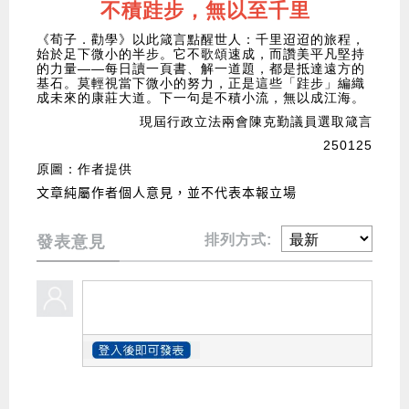
不積跬步，無以至千里
《荀子．勸學》以此箴言點醒世人：千里迢迢的旅程，
始於足下微小的半步。它不歌頌速成，而讚美平凡堅持
的力量——每日讀一頁書、解一道題，都是抵達遠方的
基石。莫輕視當下微小的努力，正是這些「跬步」編織
成未來的康莊大道。下一句是不積小流，無以成江海。
現屆行政立法兩會陳克勤議員選取箴言
250125
原圖：作者提供
文章純屬作者個人意見，並不代表本報立場
排列方式:
發表意見