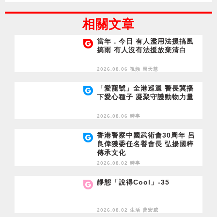
相關文章
當年．今日 有人濫用法援搞風
搞雨 有人沒有法援放棄清白
2026.08.06 視頻
周天慧
「愛寵號」全港巡迴 警長冀播
下愛心種子 凝聚守護動物力量
2026.08.06 時事
香港警察中國武術會30周年 呂
良偉獲委任名譽會長 弘揚國粹
傳承文化
2026.08.02 時事
靜態「說得Cool」-35
2026.08.02 生活
曹宏威