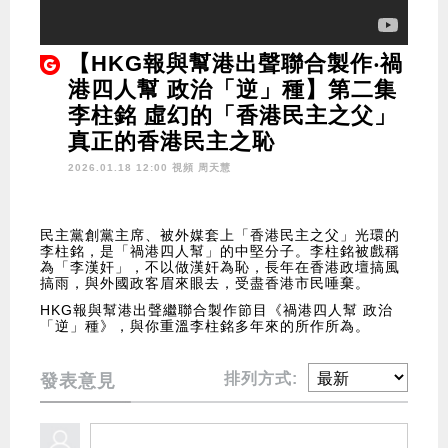
【HKG報與幫港出聲聯合製作‧禍
港四人幫 政治「逆」種】第二集
李柱銘 虛幻的「香港民主之父」
真正的香港民主之恥
2026.01.18 12:00 視頻
周天慧
民主黨創黨主席、被外媒套上「香港民主之父」光環的
李柱銘，是「禍港四人幫」的中堅分子。李柱銘被戲稱
為「李漢奸」，不以做漢奸為恥，長年在香港政壇搞風
搞雨，與外國政客眉來眼去，受盡香港市民唾棄。
HKG報與幫港出聲繼聯合製作節目《禍港四人幫 政治
「逆」種》，與你重溫李柱銘多年來的所作所為。
排列方式:
發表意見