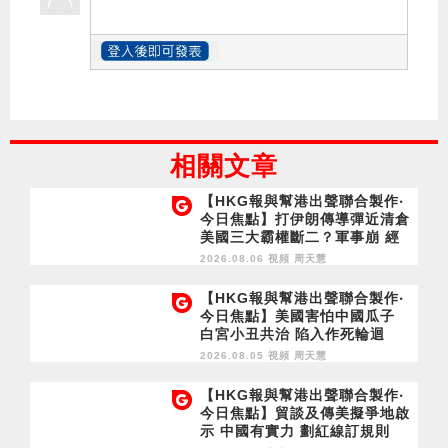
相關文章
【HKG報與幫港出聲聯合製作‧
今日焦點】打伊朗傳導彈近清倉
美國三大霸權斷二？軍事崩 經
濟損
2026.08.06 視頻
周天慧
【HKG報與幫港出聲聯合製作‧
今日焦點】美國害怕中國瓜子
白宮小丑共治 陷入作死輪迴
2026.08.05 視頻
周天慧
【HKG報與幫港出聲聯合製作‧
今日焦點】貿談及傳美擬爭地啟
示 中國有實力 劃紅線訂規則