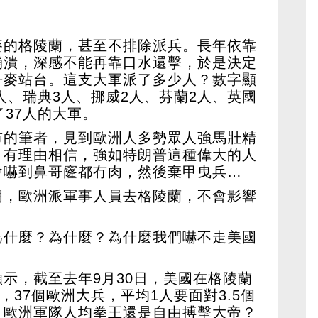
麥的格陵蘭，甚至不排除派兵。長年依靠
崩潰，深感不能再靠口水還擊，於是決定
丹麥站台。這支大軍派了多少人？數字顯
3人、瑞典3人、挪威2人、芬蘭2人、英國
了37人的大軍。
市的筆者，見到歐洲人多勢眾人強馬壯精
！有理由相信，強如特朗普這種偉大的人
會嚇到鼻哥窿都冇肉，然後棄甲曳兵…
明，歐洲派軍事人員去格陵蘭，不會影響
為什麼？為什麼？為什麼我們嚇不走美國
示，截至去年9月30日，美國在格陵蘭
，37個歐洲大兵，平均1人要面對3.5個
？歐洲軍隊人均拳王還是自由搏擊大帝？