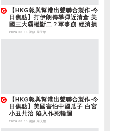
【HKG報與幫港出聲聯合製作‧今
日焦點】打伊朗傳導彈近清倉 美
國三大霸權斷二？軍事崩 經濟損
2026.08.06 視頻
周天慧
【HKG報與幫港出聲聯合製作‧今
日焦點】美國害怕中國瓜子 白宮
小丑共治 陷入作死輪迴
2026.08.05 視頻
周天慧