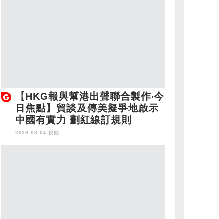
【HKG報與幫港出聲聯合製作‧今
日焦點】貿談及傳美擬爭地啟示
中國有實力 劃紅線訂規則
2026.08.04 視頻