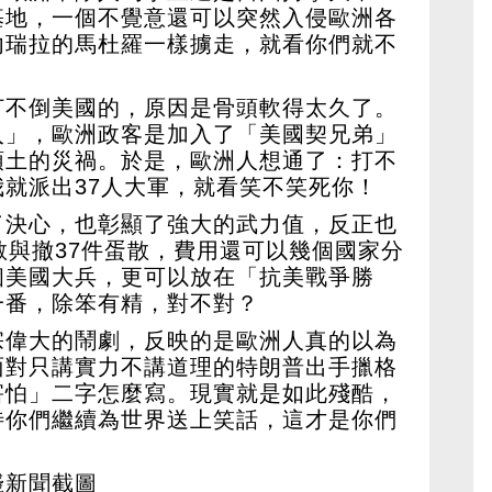
基地，一個不覺意還可以突然入侵歐洲各
內瑞拉的馬杜羅一樣擄走，就看你們就不
打不倒美國的，原因是骨頭軟得太久了。
入」，歐洲政客是加入了「美國契兄弟」
領土的災禍。於是，歐洲人想通了：打不
就派出37人大軍，就看笑不笑死你！
了決心，也彰顯了強大的武力值，反正也
散與撤37件蛋散，費用還可以幾個國家分
個美國大兵，更可以放在「抗美戰爭勝
一番，除笨有精，對不對？
宗偉大的鬧劇，反映的是歐洲人真的以為
面對只講實力不講道理的特朗普出手擸格
害怕」二字怎麼寫。現實就是如此殘酷，
待你們繼續為世界送上笑話，這才是你們
綫新聞截圖