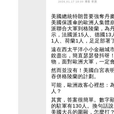
2026.01.17 18:00 博客
李湮
美國總統特朗普要強奪丹
美國保護傘的歐洲人集體
派聯合大軍到格陵蘭，為
示，法國派15人、德國1
1人、荷蘭1人，足足部署
遠在西太平洋小小金融城
銳盡出，簡直瑟瑟發抖呀
物，面對歐洲大軍，一定
然而並沒有！美國白宮表
吞併格陵蘭的計劃。
可能，歐洲政客心裡想：
人？
其實，答案很簡單。數字顯
的駐軍有130人。換句話說
美國大兵的圍毆，怎麼打