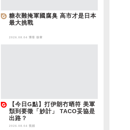
糖衣難掩軍國腐臭 高市才是日本
最大挑戰
2026.08.04 博客
徐韋
【今日G點】打伊朗冇晒符 美軍
頹到要徵「妙計」 TACO妥協是
出路？
2026.08.04 視頻