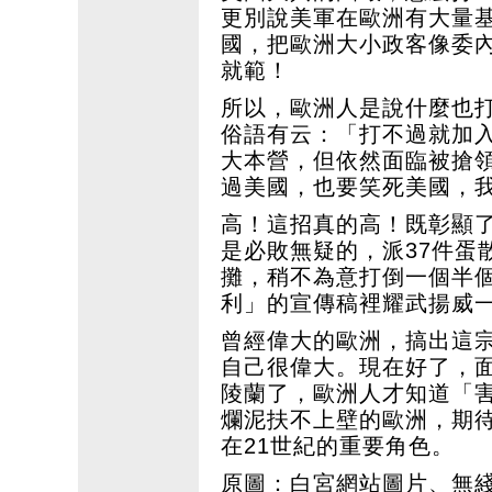
更別說美軍在歐洲有大量
國，把歐洲大小政客像委
就範！
所以，歐洲人是說什麼也
俗語有云：「打不過就加
大本營，但依然面臨被搶
過美國，也要笑死美國，我
高！這招真的高！既彰顯
是必敗無疑的，派37件蛋
攤，稍不為意打倒一個半
利」的宣傳稿裡耀武揚威
曾經偉大的歐洲，搞出這
自己很偉大。現在好了，
陵蘭了，歐洲人才知道「
爛泥扶不上壁的歐洲，期
在21世紀的重要角色。
原圖：白宮網站圖片、無