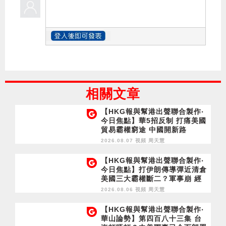
相關文章
【HKG報與幫港出聲聯合製作‧
今日焦點】華5招反制 打痛美國
貿易霸權窮途 中國開新路
2026.08.07 視頻
周天慧
【HKG報與幫港出聲聯合製作‧
今日焦點】打伊朗傳導彈近清倉
美國三大霸權斷二？軍事崩 經
濟損
2026.08.06 視頻
周天慧
【HKG報與幫港出聲聯合製作‧
華山論勢】第四百八十三集 台