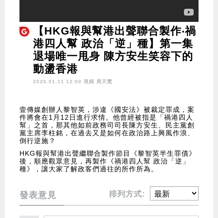
【HKG報與幫港出聲聯合製作‧禍
港四人幫 政治「逆」種】第一集
退場唯一甩身 陳方安生笑容下的
動盪香港
2026.01.11 12:00 視頻
周天慧
壹傳媒創辦人黎智英，涉違《國安法》被裁定罪成，案
件將會在1月12日進行求情。他曾經被指是「禍港四人
幫」之首，那其他如前政務司司長陳方安生、民主黨創
黨主席李柱銘，在過去又是如何在政治路上興風作浪、
倒行逆施？
HKG報與幫港出聲繼聯合製作節目《黎智英半生罪債》
後，順應觀眾意見，再製作《禍港四人幫 政治「逆」
種》，讓大家了解政客們過往的所作所為。
排列方式:
發表意見