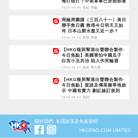
海打唔打？中美軍事已全面部署
2028年1月台灣選舉是臨界點？
2026.08.06 視頻
周融
周融周圍講（三百八十一）美日
聯手救日圓 救得今日明天又如
何 日本山窮水盡又近一步？
2026.08.05 視頻
周融
【HKG報與幫港出聲聯合製作‧
今日焦點】美國害怕中國瓜子
白宮小丑共治 陷入作死輪迴
2026.08.05 視頻
周天慧
【HKG報與幫港出聲聯合製作‧
今日焦點】貿談及傳美擬爭地啟
示 中國有實力 劃紅線訂規則
2026.08.04 視頻
關於我們
私隱政策及免責聲明
HKGPAO.COM LIMITED