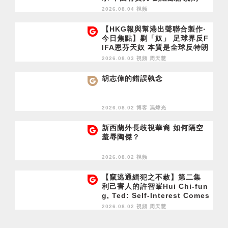
2026.08.04 視頻
【HKG報與幫港出聲聯合製作‧
今日焦點】剿「奴」 足球界反F
IFA恩芬天奴 本質是全球反特朗
普
2026.08.03 視頻
周天慧
胡志偉的錯誤執念
2026.08.02 博客
馮煒光
新西蘭外長歧視華裔 如何隔空
羞辱陶傑？
2026.08.02 視頻
【竄逃通緝犯之不赦】第二集
利己害人的許智峯Hui Chi-fun
g, Ted: Self-Interest Comes
at Others' Expense
2026.08.02 視頻
周天慧