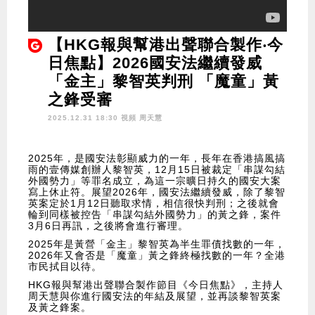
【HKG報與幫港出聲聯合製作‧今
日焦點】2026國安法繼續發威
「金主」黎智英判刑 「魔童」黃
之鋒受審
2025.12.31 18:30 視頻
周天慧
2025年，是國安法彰顯威力的一年，長年在香港搞風搞
雨的壹傳媒創辦人黎智英，12月15日被裁定「串謀勾結
外國勢力」等罪名成立，為這一宗曠日持久的國安大案
寫上休止符。展望2026年，國安法繼續發威，除了黎智
英案定於1月12日聽取求情，相信很快判刑；之後就會
輪到同樣被控告「串謀勾結外國勢力」的黃之鋒，案件
3月6日再訊，之後將會進行審理。
2025年是黃營「金主」黎智英為半生罪債找數的一年，
2026年又會否是「魔童」黃之鋒終極找數的一年？全港
市民拭目以待。
HKG報與幫港出聲聯合製作節目《今日焦點》，主持人
周天慧與你進行國安法的年結及展望，並再談黎智英案
及黃之鋒案。