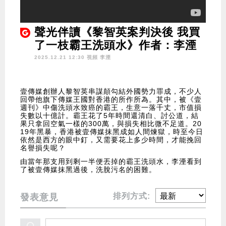
聲光伴讀《黎智英案判決後 我買
了一枝霸王洗頭水》作者：李湮
2025.12.21 12:30 視頻
李湮
壹傳媒創辦人黎智英串謀顛勾結外國勢力罪成，不少人
回帶他旗下傳媒王國對香港的所作所為。其中，被《壹
週刊》中傷洗頭水致癌的霸王，生意一落千丈，市值損
失數以十億計。霸王花了5年時間還清白、討公道，結
果只拿回空氣一樣的300萬，與損失相比微不足道。20
19年黑暴，香港被壹傳媒抹黑成如人間煉獄，時至今日
依然是西方的眼中釘，又需要花上多少時間，才能挽回
名譽損失呢？
由當年那支用到剩一半便丟掉的霸王洗頭水，李湮看到
了被壹傳媒抹黑過後，洗脫污名的困難。
排列方式:
發表意見