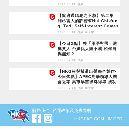
2026.08.02 視頻
【竄逃通緝犯之不赦】第二集
利己害人的許智峯Hui Chi-fun
g, Ted: Self-Interest Comes
at Others' Expense
2026.08.02 視頻
周天慧
【今日G點】整「用語對照」激
嬲黃人 台媒仇大陸不成 如何自
揭無知？
2026.07.30 視頻
【HKG報與幫港出聲聯合製作‧
今日焦點】APEC見華領導人機
會近零 高市早苗求辱得辱 成功
留英半年 胡志偉終於乞到了
2026.07.28 視頻
周天慧
關於我們
私隱政策及免責聲明
HKGPAO.COM LIMITED