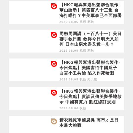
【HKG報與幫港出聲聯合製作‧
華山論勢】第四百八十三集 台
海打唔打？中美軍事已全面部署
2028年1月台灣選舉是臨界點？
2026.08.06 視頻
周融
周融周圍講（三百八十一）美日
聯手救日圓 救得今日明天又如
何 日本山窮水盡又近一步？
2026.08.05 視頻
周融
【HKG報與幫港出聲聯合製作‧
今日焦點】美國害怕中國瓜子
白宮小丑共治 陷入作死輪迴
2026.08.05 視頻
周天慧
【HKG報與幫港出聲聯合製作‧
今日焦點】貿談及傳美擬爭地啟
示 中國有實力 劃紅線訂規則
2026.08.04 視頻
糖衣難掩軍國腐臭 高市才是日
本最大挑戰