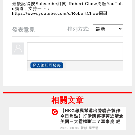
最後記得按Subscribe訂閱 Robert Chow周融YouTub
e頻道，支持一下：
https://www.youtube.com/c/RobertChow周融
排列方式:
發表意見
相關文章
【HKG報與幫港出聲聯合製作‧
今日焦點】打伊朗傳導彈近清倉
美國三大霸權斷二？軍事崩 經
濟損
2026.08.06 視頻
周天慧