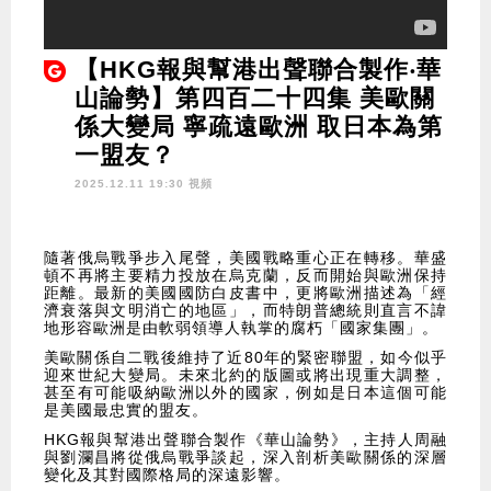
【HKG報與幫港出聲聯合製作‧華
山論勢】第四百二十四集 美歐關
係大變局 寧疏遠歐洲 取日本為第
一盟友？
2025.12.11 19:30 視頻
隨著俄烏戰爭步入尾聲，美國戰略重心正在轉移。華盛
頓不再將主要精力投放在烏克蘭，反而開始與歐洲保持
距離。最新的美國國防白皮書中，更將歐洲描述為「經
濟衰落與文明消亡的地區」，而特朗普總統則直言不諱
地形容歐洲是由軟弱領導人執掌的腐朽「國家集團」。
美歐關係自二戰後維持了近80年的緊密聯盟，如今似乎
迎來世紀大變局。未來北約的版圖或將出現重大調整，
甚至有可能吸納歐洲以外的國家，例如是日本這個可能
是美國最忠實的盟友。
HKG報與幫港出聲聯合製作《華山論勢》，主持人周融
與劉瀾昌將從俄烏戰爭談起，深入剖析美歐關係的深層
變化及其對國際格局的深遠影響。