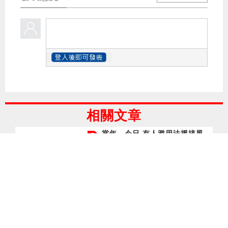
相關文章
當年．今日 有人濫用法援搞風
搞雨 有人沒有法援放棄清白
2026.08.06 視頻
周天慧
「愛寵號」全港巡迴 警長冀播
下愛心種子 凝聚守護動物力量
2026.08.06 時事