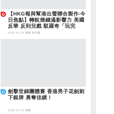
【HKG報與幫港出聲聯合製作‧今
日焦點】轉軚燒錢遏影響力 美國
反華 反到兒戲 駁羅奇「玩完
論」 香港唔靠中國 唔通靠美
2026.07.29 視頻
周天慧
國？
劍擊世錦團體賽 香港男子花劍刺
下銀牌 勇奪佳績！
2026.07.28 時事