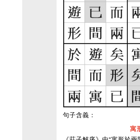
句子含義：
寓
《莊子解序》中“寓形於兩