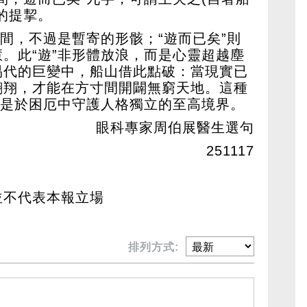
的提挈。
之間，不過是暫寄的形骸；“遊而已矣”則
。此“遊”非形體放浪，而是心靈超越塵
易代的巨變中，船山借此點破：當現實已
翱翔，才能在方寸間開闢無窮天地。這種
更是於困厄中守護人格獨立的至高境界。
眼科專家周伯展醫生選句
251117
並不代表本報立場
排列方式: