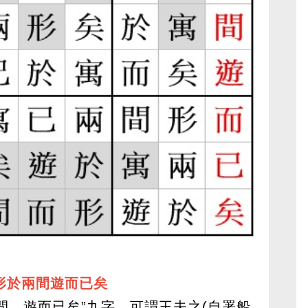
形於兩間遊而已矣
間，遊而已矣”九字，可謂王夫之(自署船