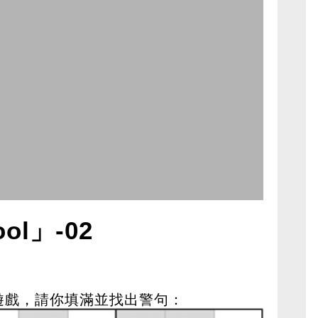
l」-02
」遊戲，請你填滿並找出警句：