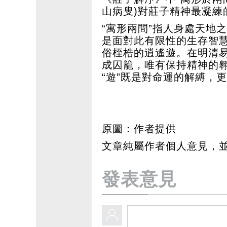
山病叟)對莊子精神最凝練
“寓形兩間”指人身處天地
是面對此有限性的生存智慧
俗桎梏的逍遙遊。在明清
成囚籠，唯有保持精神的
“遊”既是對命運的解縛，
原圖：作者提供
文章純屬作者個人意見，
發表意見