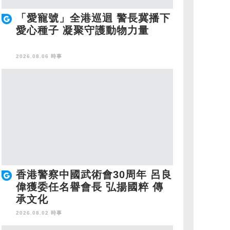
「愛寵號」全港巡迴 警長冀播下
愛心種子 凝聚守護動物力量
2026.08.06 時事
香港警察中國武術會30周年 呂良
偉獲委任名譽會長 弘揚國粹 傳
承文化
2026.08.02 時事