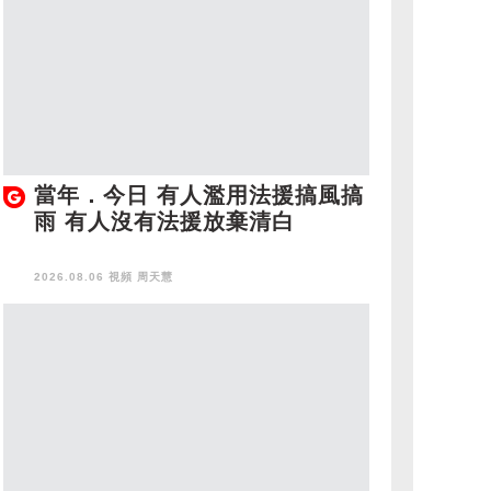
當年．今日 有人濫用法援搞風搞
雨 有人沒有法援放棄清白
2026.08.06 視頻
周天慧