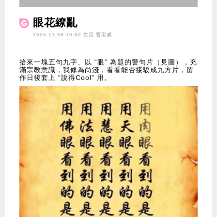
眼花繚亂
2025.11.09 10:00 生活
曹宏威
拾來一塊五句九字、以 “眼” 為題的警句片（見圖），充
滿宗教意識，我修為尚淺，看看能否接駁成九方片，留
作日後套上 “說得Cool” 用。