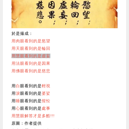
於是撮成：
用肉眼看到的是慾望
用天眼看到的是輪回
用慧眼看到的是虛妄
用法眼看到的是因果
用佛眼看到的是慈悲
用
白
眼看到的是
輕視
用
淚
眼看到的是
婆娑
用
睡
眼看到的是
惺忪
用
心
眼看到的是
處事
用慧眼解答才是多酷!!!
原圖：作者提供