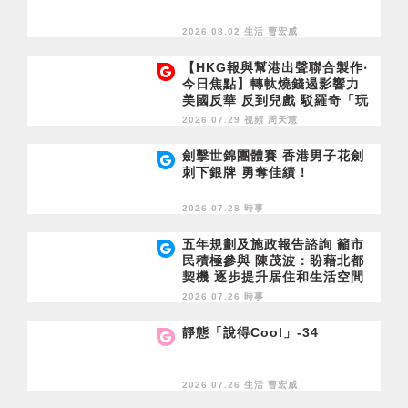
2026.08.02 生活
曹宏威
【HKG報與幫港出聲聯合製作‧
今日焦點】轉軚燒錢遏影響力
美國反華 反到兒戲 駁羅奇「玩
完論」 香港唔靠中國 唔通靠美
2026.07.29 視頻
周天慧
國？
劍擊世錦團體賽 香港男子花劍
刺下銀牌 勇奪佳績！
2026.07.28 時事
五年規劃及施政報告諮詢 籲市
民積極參與 陳茂波：盼藉北都
契機 逐步提升居住和生活空間
2026.07.26 時事
靜態「說得Cool」-34
2026.07.26 生活
曹宏威