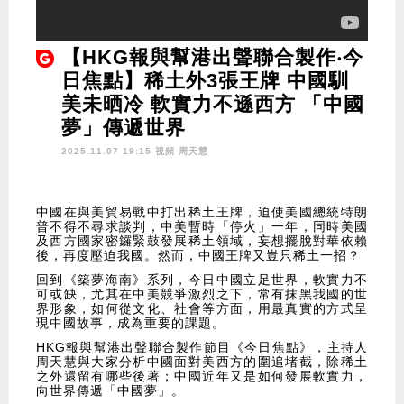
【HKG報與幫港出聲聯合製作‧今
日焦點】稀土外3張王牌 中國馴
美未晒冷 軟實力不遜西方 「中國
夢」傳遞世界
2025.11.07 19:15 視頻
周天慧
中國在與美貿易戰中打出稀土王牌，迫使美國總統特朗
普不得不尋求談判，中美暫時「停火」一年，同時美國
及西方國家密鑼緊鼓發展稀土領域，妄想擺脫對華依賴
後，再度壓迫我國。然而，中國王牌又豈只稀土一招？
回到《築夢海南》系列，今日中國立足世界，軟實力不
可或缺，尤其在中美競爭激烈之下，常有抹黑我國的世
界形象，如何從文化、社會等方面，用最真實的方式呈
現中國故事，成為重要的課題。
HKG報與幫港出聲聯合製作節目《今日焦點》，主持人
周天慧與大家分析中國面對美西方的圍追堵截，除稀土
之外還留有哪些後著；中國近年又是如何發展軟實力，
向世界傳遞「中國夢」。