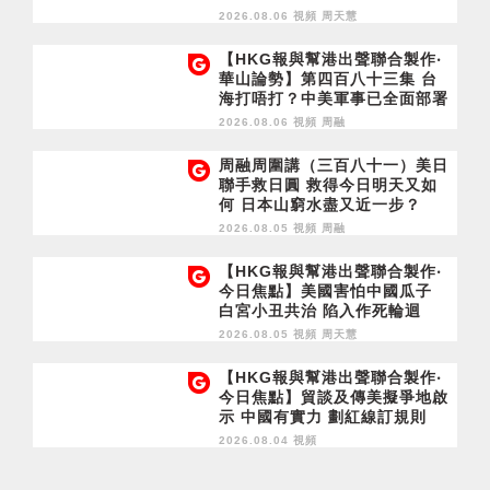
濟損
2026.08.06 視頻
周天慧
【HKG報與幫港出聲聯合製作‧
華山論勢】第四百八十三集 台
海打唔打？中美軍事已全面部署
2028年1月台灣選舉是臨界點？
2026.08.06 視頻
周融
周融周圍講（三百八十一）美日
聯手救日圓 救得今日明天又如
何 日本山窮水盡又近一步？
2026.08.05 視頻
周融
【HKG報與幫港出聲聯合製作‧
今日焦點】美國害怕中國瓜子
白宮小丑共治 陷入作死輪迴
2026.08.05 視頻
周天慧
【HKG報與幫港出聲聯合製作‧
今日焦點】貿談及傳美擬爭地啟
示 中國有實力 劃紅線訂規則
2026.08.04 視頻