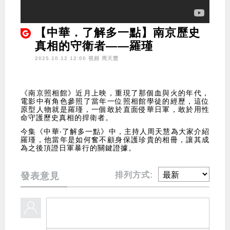
【中華．了解多一點】南京歷史
真相的守衛者——羅瑾
2025.10.12 12:00 視頻
周天慧
《南京照相館》近月上映，重現了那個血與火的年代，
電影中有角色參照了當年一位照相館學徒的經歷，這位
原型人物就是羅瑾，一個敢於直面侵華日軍，敢於用性
命守護歷史真相的捍衛者。
今集《中華‧了解多一點》中，主持人周天慧為大家介紹
羅瑾，他當年是如何奮不顧身保護珍貴的相冊，讓其成
為之後頂證日軍暴行的關鍵證據。
排列方式:
發表意見