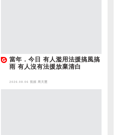
當年．今日 有人濫用法援搞風搞
雨 有人沒有法援放棄清白
2026.08.06 視頻
周天慧