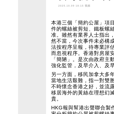
知香港好
2025.10.09 18:15 視頻
本港三個「簡約公屋」項
件的螺絲被剪短、鐵板螺
准。雖然有業界人士指出
然不當，今次事件未必構
法按程序呈報，待專業評
而忽視程序。香港對房屋
「簡陋」。是次由政府主
強化監管，及早介入、及
另一方面，移民加拿大多
當地生活艱難，指一對雙
不時懷念香港之好，並流
移居海外的黃絲在理想幻
貴。
HKG報與幫港出聲聯合製
家分析簡約公屋被剪螺絲