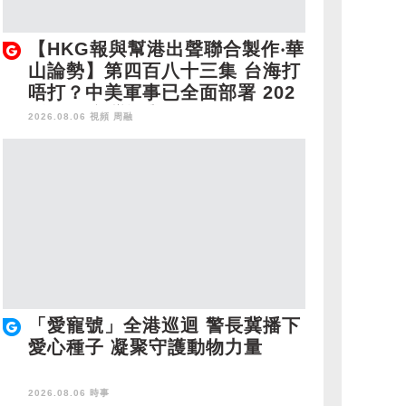
【HKG報與幫港出聲聯合製作‧華
山論勢】第四百八十三集 台海打
唔打？中美軍事已全面部署 202
8年1月台灣選舉是臨界點？
2026.08.06 視頻
周融
「愛寵號」全港巡迴 警長冀播下
愛心種子 凝聚守護動物力量
2026.08.06 時事