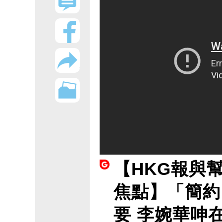
【HKG報與
焦點】「簡約
要 李婉華呻