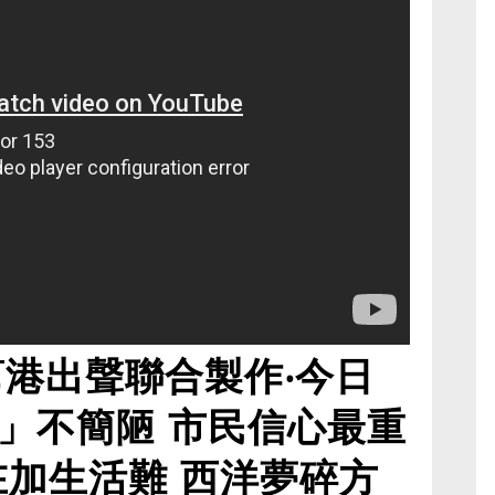
幫港出聲聯合製作‧今日
」不簡陋 市民信心最重
在加生活難 西洋夢碎方