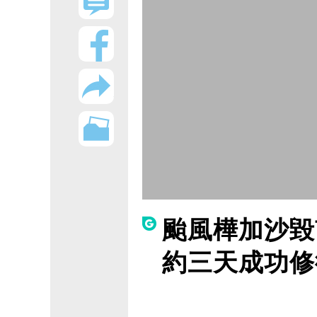
颱風樺加沙毀
約三天成功修復