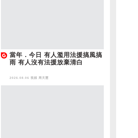
當年．今日 有人濫用法援搞風搞
雨 有人沒有法援放棄清白
2026.08.06 視頻
周天慧