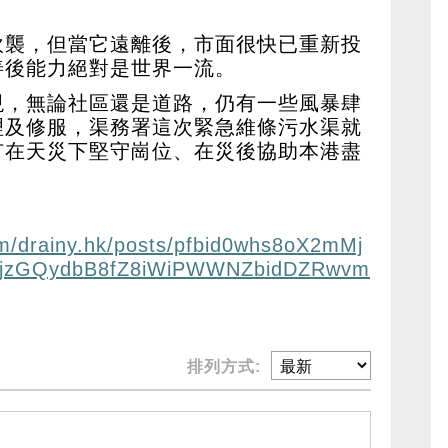
吹襲，但當它遠離後，市面很快已重新投
善後能力絕對是世界一流。
現，無論社區還是道路，仍有一些風暴肆
理及修服，渠務署這次緊急維條污水渠就
有在天災下堅守崗位、在災後協助本港盡
m/drainy.hk/posts/pfbid0whs8oX2mMj
pjzGQydbB8fZ8iWiPWWNZbidDZRwvm
排列方式: