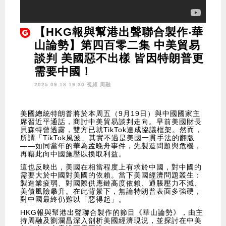
【HKG報與幫港出聲聯合製作‧華
山論勢】第四百零二集 中美貿易
談判 美國惡不出樣 皆因特朗普更
需要中國！
2025.09.18 19:30 視頻
周融
美國總統特朗普將於本周五（9月19日）與中國國家主
席習近平通話，商討中美貿易談判走向。早前美國財長
貝森特曾透露，雙方已就TikTok達成協議框架。然而，
所謂「TikTok風波」其實不過是美國一貫手法的翻版
——如同當年的華為孟晚舟事件，先製造問題與危機，
再藉此向中國施壓以換取利益。
這也反映出，美國在相當程度上有求於中國，對中國的
需要大於中國對美國的依賴。當下美國經濟問題叢生：
製造業疲弱、對國際供應鏈高度依賴、通脹壓力不減、
美債風險攀升。在此背景下，無論特朗普表面多強硬，
對中國最終仍難以「惡得起」。
HKG報與幫港出聲聯合製作的節目《華山論勢》，由主
持周融及劉瀾昌深入剖析美國經濟現況，並探討在中美