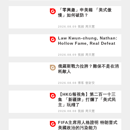
「零興趣」申美籍 「美式傲
慢」如何破防？
2026.08.09 視頻
周天慧
Law Kwun-chung, Nathan:
Hollow Fame, Real Defeat
2026.08.09 視頻
周天慧
俄羅斯戰力拉胯？難保不是在消
耗敵人
2026.08.08 博客
曾財安
【HKG報視角】第二百一十三
集 「新疆牌」打爛了「美式民
主」玩殘了
2026.08.08 視頻
周天慧
FIFA主席用人格證明 特朗普式
美國政治的污染能力