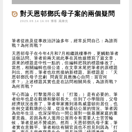
對天恩邨鄧氏母子案的兩個疑問
2025.09.14 16:00 博客
馮煒光
筆者從政及從事政治評論多年，經常反問自己：為誰而
戰？為何而戰？
天恩邨母子在今年4月和7月相繼跳樓事件，更觸動筆者
這個詰問。筆者前兩天就此事在其他媒體寫了篇文章，
原來的標題是中性一點的，但編輯把我的標題修改了。
當然，相關編輯也很公道，在文章末尾把筆者的原標題
列出。然而，筆者也欣然接納新標題。新標題是：「天
恩邨鄧氏母子悲劇 問責官員應撫心自問：當官何
求？」上述標題其實也是在詰問相關局長，為誰而戰？
為何而戰？
平心而論，打擊濫用公屋（「打濫」）是有必要的。筆
者幼年也是在觀塘和樂邨長大。但到了小學階段，父母
經濟狀況改善了，筆者舉家搬到港島威靈頓街居住，也
依例交還觀塘的公屋，從沒有霸佔公屋的情況。筆者因
為幼年生活，也深深明白一間公屋對一個基層家庭的重
要意義。若因為有人濫用公屋而令有需要人士苦苦輪
候，筆者是絕不贊成的。然而，天恩邨鄧氏母子案，筆
者實在意難平。筆者相信有關官員也不想見到因為「打