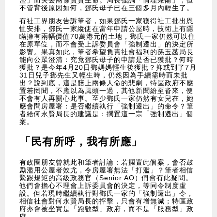
濫」而失去兩條寶貴生命。局長強調「情理兼備」，但
不管背後原因如何，鄧氏母子已在三個多月內輕生了。
有社工界朋友告訴筆者，如果鄧氏一家獲得社工批出恩
恤安排，鄧氏一家縱使在當年申請公屋時，技術上有隱
瞞擁有兩幅價值70萬港元的土地，鄧氏一家仍然可以住
在原單位，而不會受上訴委員會「強制遷出」的決定所
影響。果真如此，筆者希望負責社會福利的孫玉菡局長
能向公眾澄清：究竟鄧氏母子的申請是否已獲批？何時
獲批？是今年4月20日鄧媽媽輕生後獲批？抑或到了7月
31日兒子鄧先生又輕生時，仍然因為手續需時而未批
出？說到底，這是賠上兩條人命的悲劇，特區政府不應
置若罔聞，不應以為風頭一過，其他新聞紛至沓來，便
不會有人再關心此事。至少鄧氏一家仍然有女兒在，她
應會問房屋署：是否繼續執行「強制遷出」的命令？筆
者給何永賢局長的建議是：擱置這一宗「強制遷出」個
案。
「民有所呼，我有所應」
有政圈朋友曾就此和筆者討論：若擱置此個案，會否鼓
勵濫用公屋者效尤，令房屋署無法「打濫」？筆者相信
緊跟規矩的高級政務官（Senior AO）們會有此疑問。
他們會擔心不理會上訴委員會的決定，等同令制度虛
設。但若現時繼續執行對鄧氏一家的「強制遷出」令，
相信社會對何永賢局長的抨擊，只會有增無減；特區政
府亦會被坐實是「跑數型」政府，而不是「服務型」政
府。