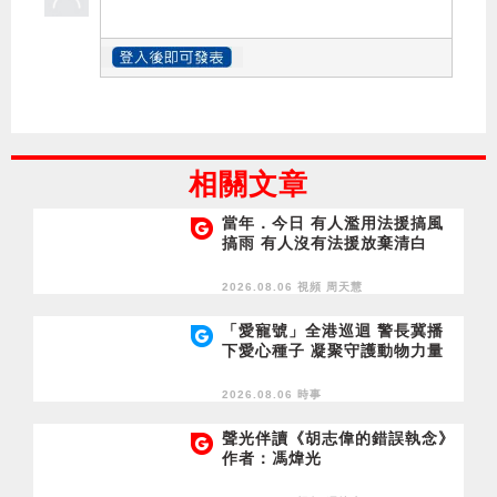
相關文章
當年．今日 有人濫用法援搞風
搞雨 有人沒有法援放棄清白
2026.08.06 視頻
周天慧
「愛寵號」全港巡迴 警長冀播
下愛心種子 凝聚守護動物力量
2026.08.06 時事
聲光伴讀《胡志偉的錯誤執念》
作者：馮煒光