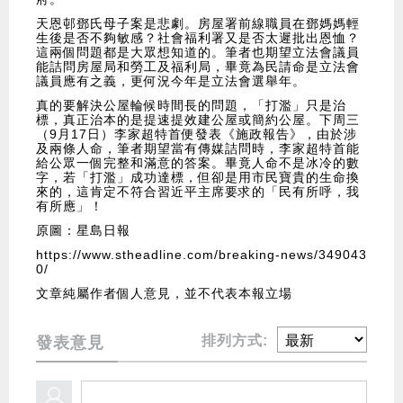
天恩邨鄧氏母子案是悲劇。房屋署前線職員在鄧媽媽輕
生後是否不夠敏感？社會福利署又是否太遲批出恩恤？
這兩個問題都是大眾想知道的。筆者也期望立法會議員
能詰問房屋局和勞工及福利局，畢竟為民請命是立法會
議員應有之義，更何況今年是立法會選舉年。
真的要解決公屋輪候時間長的問題，「打濫」只是治
標，真󠄉正治本的是提速提效建公屋或簡約公屋。下周三
（9月17日）李家超特首便發表《施政報告》，由於涉
及兩條人命，筆者期望當有傳媒詰問時，李家超特首能
給公眾一個完整和滿意的答案。畢竟人命不是冰冷的數
字，若「打濫」成功達標，但卻是用市民寶貴的生命換
來的，這肯定不符合習近平主席要求的「民有所呼，我
有所應」！
原圖：星島日報
https://www.stheadline.com/breaking-news/349043
0/
文章純屬作者個人意見，並不代表本報立場
排列方式:
發表意見