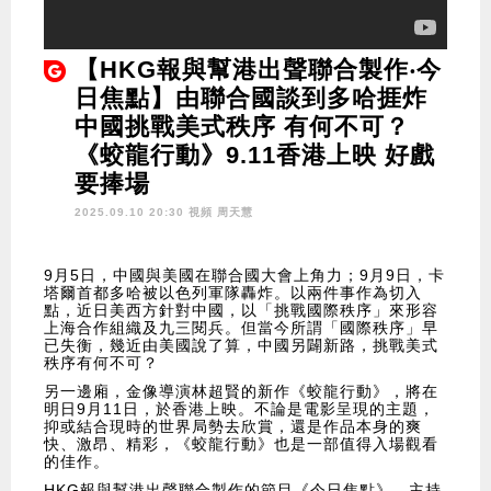
【HKG報與幫港出聲聯合製作‧今
日焦點】由聯合國談到多哈捱炸
中國挑戰美式秩序 有何不可？
《蛟龍行動》9.11香港上映 好戲
要捧場
2025.09.10 20:30 視頻
周天慧
9月5日，中國與美國在聯合國大會上角力；9月9日，卡
塔爾首都多哈被以色列軍隊轟炸。以兩件事作為切入
點，近日美西方針對中國，以「挑戰國際秩序」來形容
上海合作組織及九三閱兵。但當今所謂「國際秩序」早
已失衡，幾近由美國說了算，中國另闢新路，挑戰美式
秩序有何不可？
另一邊廂，金像導演林超賢的新作《蛟龍行動》，將在
明日9月11日，於香港上映。不論是電影呈現的主題，
抑或結合現時的世界局勢去欣賞，還是作品本身的爽
快、激昂、精彩，《蛟龍行動》也是一部值得入場觀看
的佳作。
HKG報與幫港出聲聯合製作的節目《今日焦點》，主持