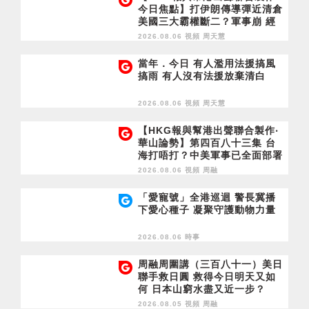
今日焦點】打伊朗傳導彈近清倉
美國三大霸權斷二？軍事崩 經
濟損
2026.08.06 視頻
周天慧
當年．今日 有人濫用法援搞風
搞雨 有人沒有法援放棄清白
2026.08.06 視頻
周天慧
【HKG報與幫港出聲聯合製作‧
華山論勢】第四百八十三集 台
海打唔打？中美軍事已全面部署
2028年1月台灣選舉是臨界點？
2026.08.06 視頻
周融
「愛寵號」全港巡迴 警長冀播
下愛心種子 凝聚守護動物力量
2026.08.06 時事
周融周圍講（三百八十一）美日
聯手救日圓 救得今日明天又如
何 日本山窮水盡又近一步？
2026.08.05 視頻
周融