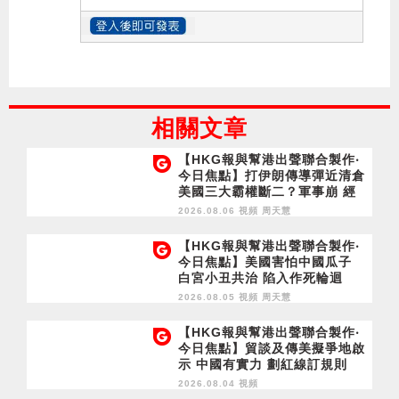
相關文章
【HKG報與幫港出聲聯合製作‧
今日焦點】打伊朗傳導彈近清倉
美國三大霸權斷二？軍事崩 經
濟損
2026.08.06 視頻
周天慧
【HKG報與幫港出聲聯合製作‧
今日焦點】美國害怕中國瓜子
白宮小丑共治 陷入作死輪迴
2026.08.05 視頻
周天慧
【HKG報與幫港出聲聯合製作‧
今日焦點】貿談及傳美擬爭地啟
示 中國有實力 劃紅線訂規則
2026.08.04 視頻