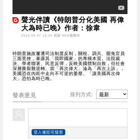
聲光伴讀《特朗普分化美國 再偉
大為時已晚》作者：徐韋
2025.09.07 12:30 視頻
HKG報製作
特朗普施政屢遭司法制度反制，關稅、調兵、罷免官員
三面受挫，暴露其「我即國家」的專橫本質。法院裁
決、學者聯署、民意反彈，反映美國體制自救，但社會
深層撕裂難逆轉。當「再次偉大」淪為「再次上訴」，
美國恐在內耗中走向不可逆的萎靡。「讓美國再次偉
大」恐怕為時已晚。
排列方式:
發表意見