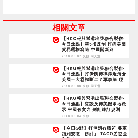
相關文章
【HKG報與幫港出聲聯合製作‧
今日焦點】華5招反制 打痛美國
貿易霸權窮途 中國開新路
2026.08.07 視頻
周天慧
【HKG報與幫港出聲聯合製作‧
今日焦點】打伊朗傳導彈近清倉
美國三大霸權斷二？軍事崩 經
濟損
2026.08.06 視頻
周天慧
【HKG報與幫港出聲聯合製作‧
今日焦點】貿談及傳美擬爭地啟
示 中國有實力 劃紅線訂規則
2026.08.04 視頻
【今日G點】打伊朗冇晒符 美軍
頹到要徵「妙計」 TACO妥協是