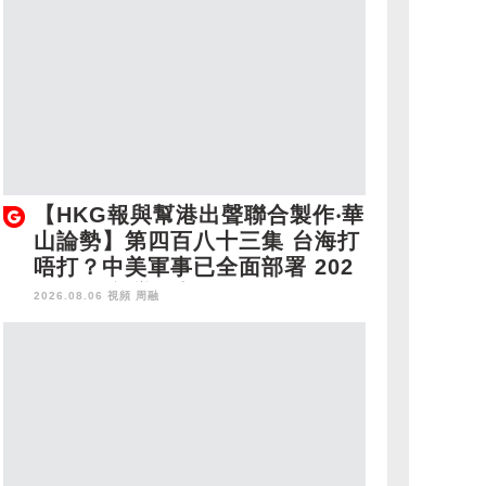
【HKG報與幫港出聲聯合製作‧華
山論勢】第四百八十三集 台海打
唔打？中美軍事已全面部署 202
8年1月台灣選舉是臨界點？
2026.08.06 視頻
周融