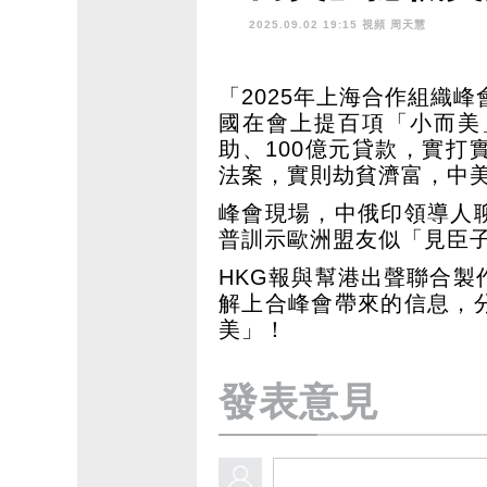
2025.09.02 19:15 視頻
周天慧
「2025年上海合作組織
國在會上提百項「小而美
助、100億元貸款，實
法案，實則劫貧濟富，中
峰會現場，中俄印領導人
普訓示歐洲盟友似「見臣
HKG報與幫港出聲聯合
解上合峰會帶來的信息，
美」！
發表意見