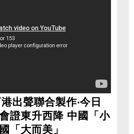
幫港出聲聯合製作‧今日
會證東升西降 中國「小
國「大而美」