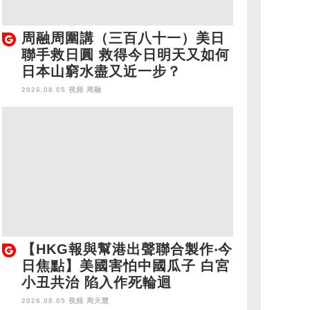
周融周圍講（三百八十一）美日
聯手救日圓 救得今日明天又如何
日本山窮水盡又近一步？
2026.08.05 視頻
周融
【HKG報與幫港出聲聯合製作‧今
日焦點】美國害怕中國瓜子 白宮
小丑共治 陷入作死輪迴
2026.08.05 視頻
周天慧