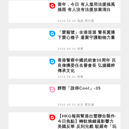
當年．今日 有人濫用法援搞風
搞雨 有人沒有法援放棄清白
2026.08.06 視頻
周天慧
「愛寵號」全港巡迴 警長冀播
下愛心種子 凝聚守護動物力量
2026.08.06 時事
香港警察中國武術會30周年 呂
良偉獲委任名譽會長 弘揚國粹
傳承文化
2026.08.02 時事
靜態「說得Cool」-35
2026.08.02 生活
曹宏威
【HKG報與幫港出聲聯合製作‧
今日焦點】轉軚燒錢遏影響力
美國反華 反到兒戲 駁羅奇「玩