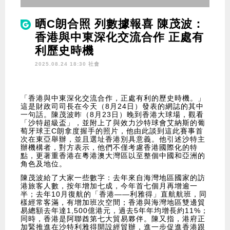
晒C朗合照 列數據報喜 陳茂波：
香港與中東深化交流合作 正處有
利歷史時機
2025.08.24 18:30 社會
「香港與中東深化交流合作，正處有利的歷史時機。」
這是財政司司長在今天（8月24日）發表的網誌的其中
一句話。陳茂波昨（8月23日）晚到香港大球場，觀看
「沙特超級盃」，並附上了與效力沙特球會艾納斯的葡
萄牙球王C朗拿度握手的照片，他由此談到這此賽事首
次在東亞舉辦，並且選址香港別具意義。他引述沙特主
辦機構者，對方表示，他們不僅考慮香港國際化的特
點，更著重香港在粵港澳大灣區以至整個中國和亞洲的
角色及地位。
陳茂波給了大家一些數字：去年來自海灣地區國家的訪
港旅客人數，按年增加七成，今年首七個月再增逾一
半；去年10月復航的「香港——利雅得」直航航班，同
樣經常客滿，有增加班次空間；香港與海灣地區雙邊貿
易總額去年達1,500億港元，過去5年年均增長約11%；
同時，香港是阿聯酋第七大貿易夥伴。陳又指，港府正
加緊推進在沙特利雅得開設經貿辦，進一步促進香港跟