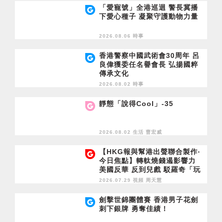
「愛寵號」全港巡迴 警長冀播
下愛心種子 凝聚守護動物力量
2026.08.06 時事
香港警察中國武術會30周年 呂
良偉獲委任名譽會長 弘揚國粹
傳承文化
2026.08.02 時事
靜態「說得Cool」-35
2026.08.02 生活
曹宏威
【HKG報與幫港出聲聯合製作‧
今日焦點】轉軚燒錢遏影響力
美國反華 反到兒戲 駁羅奇「玩
完論」 香港唔靠中國 唔通靠美
2026.07.29 視頻
周天慧
國？
劍擊世錦團體賽 香港男子花劍
刺下銀牌 勇奪佳績！