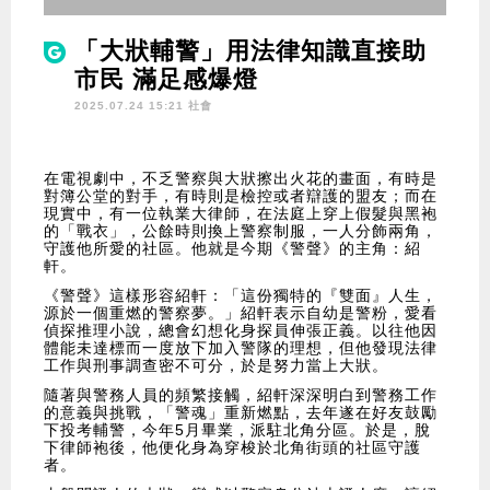
「大狀輔警」用法律知識直接助
市民 滿足感爆燈
2025.07.24 15:21 社會
在電視劇中，不乏警察與大狀擦出火花的畫面，有時是
對簿公堂的對手，有時則是檢控或者辯護的盟友；而在
現實中，有一位執業大律師，在法庭上穿上假髮與黑袍
的「戰衣」，公餘時則換上警察制服，一人分飾兩角，
守護他所愛的社區。他就是今期《警聲》的主角：紹
軒。
《警聲》這樣形容紹軒：「這份獨特的『雙面』人生，
源於一個重燃的警察夢。」紹軒表示自幼是警粉，愛看
偵探推理小說，總會幻想化身探員伸張正義。以往他因
體能未達標而一度放下加入警隊的理想，但他發現法律
工作與刑事調查密不可分，於是努力當上大狀。
隨著與警務人員的頻繁接觸，紹軒深深明白到警務工作
的意義與挑戰，「警魂」重新燃點，去年遂在好友鼓勵
下投考輔警，今年5月畢業，派駐北角分區。於是，脫
下律師袍後，他便化身為穿梭於北角街頭的社區守護
者。