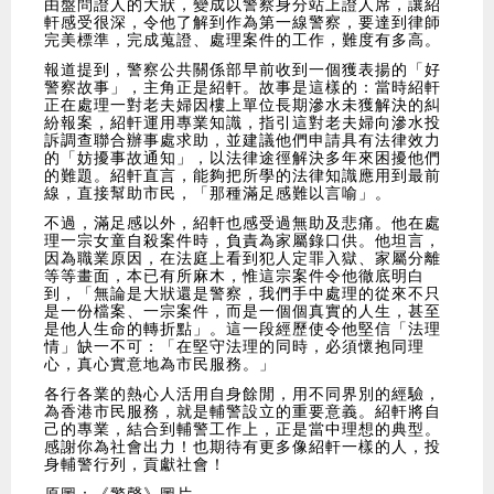
由盤問證人的大狀，變成以警察身分站上證人席，讓紹
軒感受很深，令他了解到作為第一線警察，要達到律師
完美標準，完成蒐證、處理案件的工作，難度有多高。
報道提到，警察公共關係部早前收到一個獲表揚的「好
警察故事」，主角正是紹軒。故事是這樣的：當時紹軒
正在處理一對老夫婦因樓上單位長期滲水未獲解決的糾
紛報案，紹軒運用專業知識，指引這對老夫婦向滲水投
訴調查聯合辦事處求助，並建議他們申請具有法律效力
的「妨擾事故通知」，以法律途徑解決多年來困擾他們
的難題。紹軒直言，能夠把所學的法律知識應用到最前
線，直接幫助市民，「那種滿足感難以言喻」。
不過，滿足感以外，紹軒也感受過無助及悲痛。他在處
理一宗女童自殺案件時，負責為家屬錄口供。他坦言，
因為職業原因，在法庭上看到犯人定罪入獄、家屬分離
等等畫面，本已有所麻木，惟這宗案件令他徹底明白
到，「無論是大狀還是警察，我們手中處理的從來不只
是一份檔案、一宗案件，而是一個個真實的人生，甚至
是他人生命的轉折點」。這一段經歷使令他堅信「法理
情」缺一不可：「在堅守法理的同時，必須懷抱同理
心，真心實意地為市民服務。」
各行各業的熱心人活用自身餘閒，用不同界別的經驗，
為香港市民服務，就是輔警設立的重要意義。紹軒將自
己的專業，結合到輔警工作上，正是當中理想的典型。
感謝你為社會出力！也期待有更多像紹軒一樣的人，投
身輔警行列，貢獻社會！