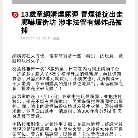
13歲童網購煙霧彈 冒煙後掟出走
廊嚇壞街坊 涉非法管有爆炸品被
捕
2025.07.18 18:34 焦點
網購實在太方便，但有時買著一些「特別」的玩意，就
隨時玩出火了。
葵涌雍雅軒一名13歲男童，日前在內地網上購物平台
「拼多多」購入了3枚手榴彈外型的煙霧彈，而且價錢
實惠，只需約92港元就買到，小朋友也可以負擔得來。
令人驚覺，原來網購真的是什麼也能買到，產品種類之
多，根本是突破天際了！
該男童昨晚（7月17日）在家中把玩煙霧彈，並把撞針
拉出，頓是不斷有煙霧噴出，男童嚇得把煙霧彈扔出屋
外走廊，噴出的濃煙嚇得街坊以為發生火警，即時報警
求助，並且四出逃生，消息指，逾300住客分別走到天
台及樓下暫避。
消防拉報到場，封鎖涉事走廊，並疏散濃煙，經調查後
發現頭是該煙霧彈，並無發生火警，之後通知住客可返
回單位。警方到場調查，以涉嫌「非法管有爆炸品」，