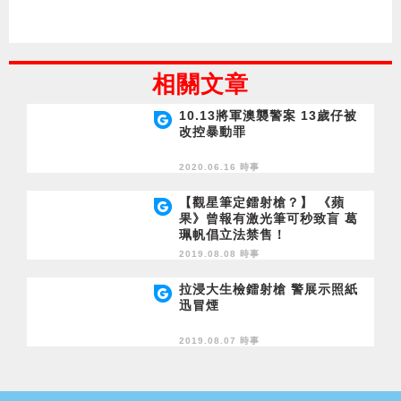
相關文章
10.13將軍澳襲警案 13歲仔被
改控暴動罪
2020.06.16 時事
【觀星筆定鐳射槍？】 《蘋
果》曾報有激光筆可秒致盲 葛
珮帆倡立法禁售！
2019.08.08 時事
拉浸大生檢鐳射槍 警展示照紙
迅冒煙
2019.08.07 時事