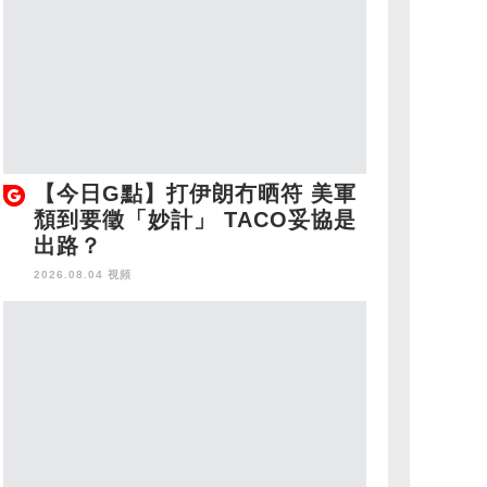
【今日G點】打伊朗冇晒符 美軍
頹到要徵「妙計」 TACO妥協是
出路？
2026.08.04 視頻