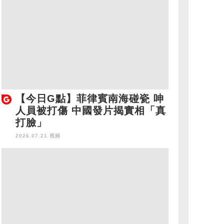
【今日G點】菲律賓南海碰瓷 呻
人員被打傷 中國發片揭實相「真
打臉」
2026.07.21 視頻