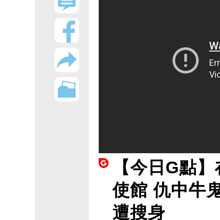
【今日G點】
使館 仇中牛
遭搜身