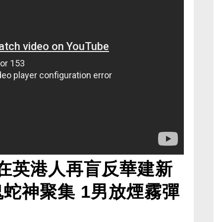
在英港人再盲反華建新
鬼蛇神聚集 1男放煙霧彈