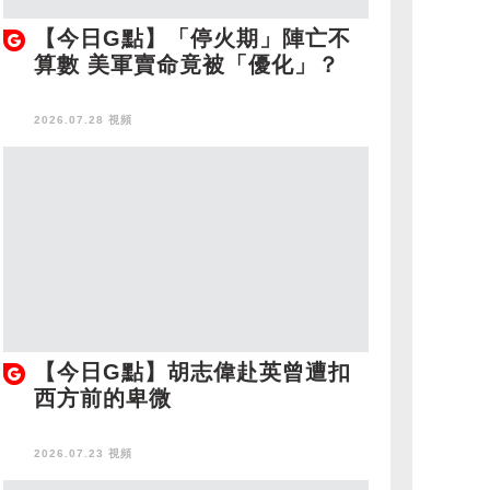
【今日G點】「停火期」陣亡不
算數 美軍賣命竟被「優化」？
2026.07.28 視頻
【今日G點】胡志偉赴英曾遭扣
西方前的卑微
2026.07.23 視頻