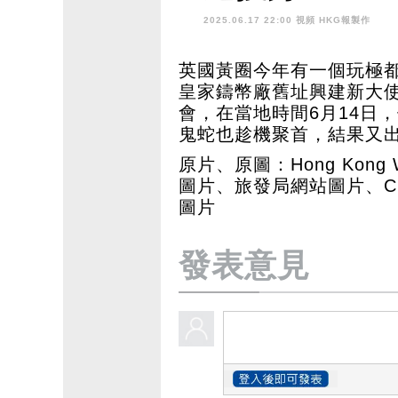
2025.06.17 22:00 視頻
HKG報製作
英國黃圈今年有一個玩極
皇家鑄幣廠舊址興建新大使
會，在當地時間6月14日
鬼蛇也趁機聚首，結果又
原片、原圖：Hong Kong
圖片、旅發局網站圖片、City 
圖片
發表意見