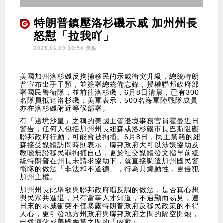
特朗普鎮壓洛杉磯示威 加州州長
怒懟「拉我吖」
2025.06.09 18:50 焦點
美國加州洛杉磯反拘捕移民的示威衝突升級，總統特朗
普宣布出手干預，並簽署總統備忘錄，授權聯邦政府部
署國民警衛隊，並前往洛杉磯，6月8日清晨，已有300
名隊員抵達洛杉磯，美軍表示，500名海軍陸戰隊成員
亦在洛杉磯附近等候部署。
有「邊境沙皇」之稱的美國主管邊境事務官員霍曼近日
警告，任何人包括加州州長紐森或洛杉磯市長巴斯阻礙
聯邦政府行動，可能會被拘捕。6月8日，民主黨籍的紐
森接受媒體訪問時則表示，聯邦政府大可以涉嫌協助及
教唆無證移民罪拘捕自己，更於社交媒體發文指早前總
統特朗普在州長未請求協助下，就直接調遣加州國民警
衛隊的做法「非法和不道德」，行為具煽動性，更侵犯
加州主權。
加州州長此舉欲與聯邦政府唱反調的做法，是否真心想
與民眾共進退，只有當事人才知道，不過顯而易見，連
日來的示威衝突不僅暴露特朗普政府反移民政策的不得
人心，更引發地方州政府與聯邦政府之間的隔空開炮，
已然演化成美國兩黨之間的「内戰」。