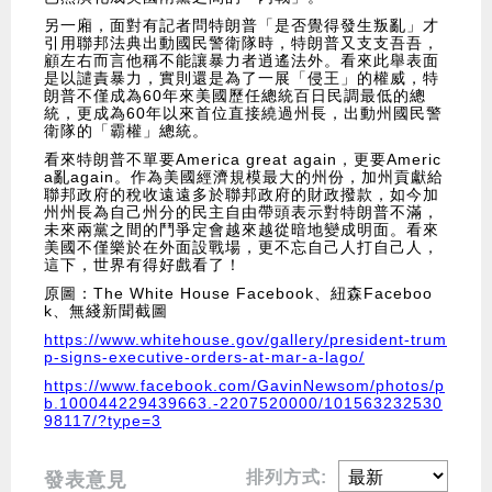
另一廂，面對有記者問特朗普「是否覺得發生叛亂」才
引用聯邦法典出動國民警衛隊時，特朗普又支支吾吾，
顧左右而言他稱不能讓暴力者逍遙法外。看來此舉表面
是以譴責暴力，實則還是為了一展「侵王」的權威，特
朗普不僅成為60年來美國歷任總統百日民調最低的總
統，更成為60年以來首位直接繞過州長，出動州國民警
衛隊的「霸權」總統。
看來特朗普不單要America great again，更要Americ
a亂again。作為美國經濟規模最大的州份，加州貢獻給
聯邦政府的稅收遠遠多於聯邦政府的財政撥款，如今加
州州長為自己州分的民主自由帶頭表示對特朗普不滿，
未來兩黨之間的鬥爭定會越來越從暗地變成明面。看來
美國不僅樂於在外面設戰場，更不忘自己人打自己人，
這下，世界有得好戲看了！
原圖：The White House Facebook、紐森Faceboo
k、無綫新聞截圖
https://www.whitehouse.gov/gallery/president-trum
p-signs-executive-orders-at-mar-a-lago/
https://www.facebook.com/GavinNewsom/photos/p
b.100044229439663.-2207520000/101563232530
98117/?type=3
排列方式:
發表意見