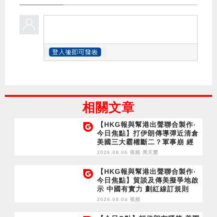
相關文章
【HKG報與幫港出聲聯合製作‧
今日焦點】打伊朗傳導彈近清倉
美國三大霸權斷二？軍事崩 經
濟損
2026.08.06 視頻
周天慧
【HKG報與幫港出聲聯合製作‧
今日焦點】貿談及傳美擬爭地啟
示 中國有實力 劃紅線訂規則
2026.08.04 視頻