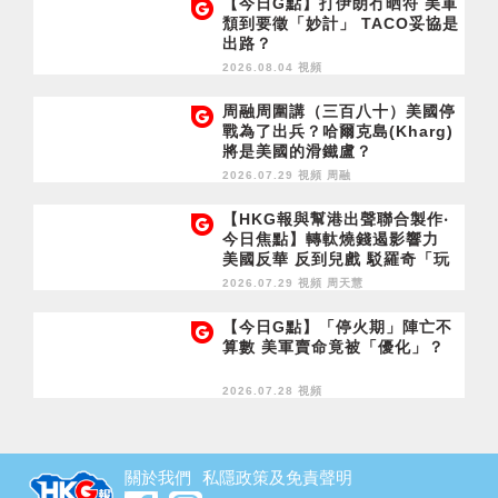
【今日G點】打伊朗冇晒符 美軍
頹到要徵「妙計」 TACO妥協是
出路？
2026.08.04 視頻
周融周圍講（三百八十）美國停
戰為了出兵？哈爾克島(Kharg)
將是美國的滑鐵盧？
2026.07.29 視頻
周融
【HKG報與幫港出聲聯合製作‧
今日焦點】轉軚燒錢遏影響力
美國反華 反到兒戲 駁羅奇「玩
完論」 香港唔靠中國 唔通靠美
2026.07.29 視頻
周天慧
國？
【今日G點】「停火期」陣亡不
算數 美軍賣命竟被「優化」？
2026.07.28 視頻
關於我們
私隱政策及免責聲明